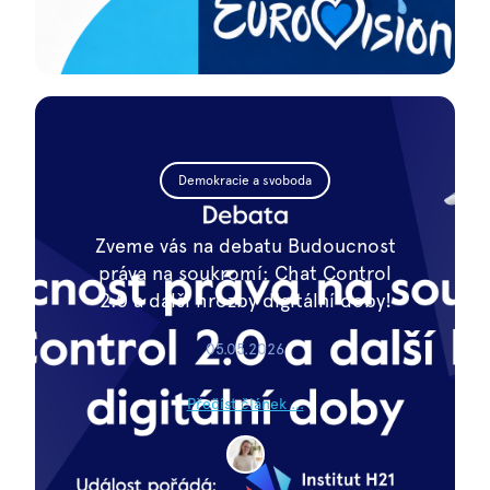
Demokracie a svoboda
Zveme vás na debatu Budoucnost
práva na soukromí: Chat Control
2.0 a další hrozby digitální doby!
05.05.2026
Přečíst článek ...