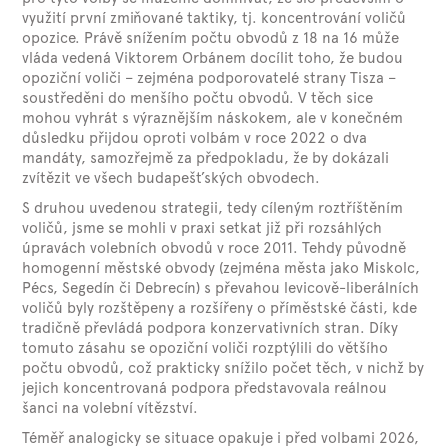
využití první zmiňované taktiky, tj. koncentrování voličů
opozice. Právě snížením počtu obvodů z 18 na 16 může
vláda vedená Viktorem Orbánem docílit toho, že budou
opoziční voliči – zejména podporovatelé strany Tisza –
soustředěni do menšího počtu obvodů. V těch sice
mohou vyhrát s výraznějším náskokem, ale v konečném
důsledku přijdou oproti volbám v roce 2022 o dva
mandáty, samozřejmě za předpokladu, že by dokázali
zvítězit ve všech budapešťských obvodech.
S druhou uvedenou strategii, tedy cíleným roztříštěním
voličů, jsme se mohli v praxi setkat již při rozsáhlých
úpravách volebních obvodů v roce 2011. Tehdy původně
homogenní městské obvody (zejména města jako Miskolc,
Pécs, Segedín či Debrecín) s převahou levicově-liberálních
voličů byly rozštěpeny a rozšířeny o příměstské části, kde
tradičně převládá podpora konzervativních stran. Díky
tomuto zásahu se opoziční voliči rozptýlili do většího
počtu obvodů, což prakticky snížilo počet těch, v nichž by
jejich koncentrovaná podpora představovala reálnou
šanci na volební vítězství.
Téměř analogicky se situace opakuje i před volbami 2026,