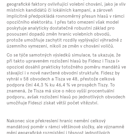
geografické faktory ovlivňující volební chování, jako je vliv
místních kandidátů či lokálních kampaní, a zároveň
implicitně předpokládá rovnoměrný přesun hlasů v rámci
opozičního elektorátu. I přes tato omezení však model
poskytuje analyticky dostatečně robustní základ pro
posouzení dopadů změn hranic volebních obvodů,
protože umožňuje zachytit rozdíly vyplývající výhradně z
územního vymezení, nikoli ze změn v chování voličů.
Co se týče samotných výsledků simulace, ta ukazuje, že
při takto upraveném rozložení hlasů by Fidesz i Tisza (+
opozice) dosáhli prakticky totožného poměru mandátů ve
stávající i v nově navržené obvodní struktuře. Fidesz by
vyhrál v 58 obvodech a Tisza ve 48, přestože celková
podpora činí 44,3 % ku 46,4 % ve prospěch Tiszy. To
znamená, že Tisza má sice o něco vyšší procentuální
podporu, avšak rozložení hlasů po jednotlivých obvodech
umožňuje Fideszi získat větší počet vítězství.
Nakonec sice překreslení hranic nemění celkový
mandátový poměr v rámci většinové složky, ale významně
mění geografické rozmístění i těsnost jednotlivých