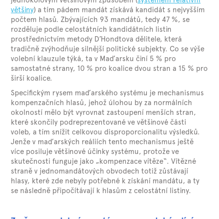
většiny
) a tím pádem mandát získává kandidát s nejvyšším
počtem hlasů. Zbývajících 93 mandátů, tedy 47 %, se
rozděluje podle celostátních kandidátních listin
prostřednictvím metody D’Hondtova dělitele, která
tradičně zvýhodňuje silnější politické subjekty. Co se výše
volební klauzule týká, ta v Maďarsku činí 5 % pro
samostatné strany, 10 % pro koalice dvou stran a 15 % pro
širší koalice.
Specifickým rysem maďarského systému je mechanismus
kompenzačních hlasů, jehož úlohou by za normálních
okolností mělo být vyrovnat zastoupení menších stran,
které skončily podreprezentované ve většinové části
voleb, a tím snížit celkovou disproporcionalitu výsledků.
Jenže v maďarských reáliích tento mechanismus ještě
více posiluje většinové účinky systému, protože ve
skutečnosti funguje jako „kompenzace vítěze“. Vítězné
straně v jednomandátových obvodech totiž zůstávají
hlasy, které zde nebyly potřebné k získání mandátu, a ty
se následně připočítávají k hlasům z celostátní listiny.