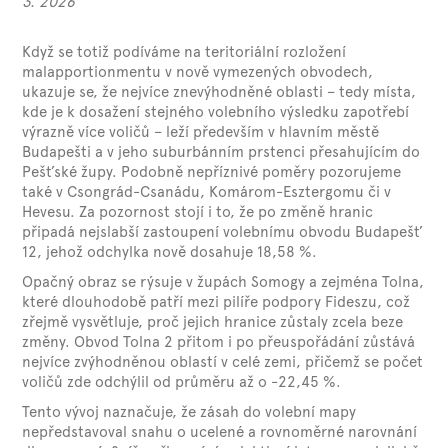
3. 2026
Když se totiž podíváme na teritoriální rozložení
malapportionmentu v nově vymezených obvodech,
ukazuje se, že nejvíce znevýhodněné oblasti – tedy místa,
kde je k dosažení stejného volebního výsledku zapotřebí
výrazně více voličů – leží především v hlavním městě
Budapešti a v jeho suburbánním prstenci přesahujícím do
Pešťské župy. Podobně nepříznivé poměry pozorujeme
také v Csongrád-Csanádu, Komárom-Esztergomu či v
Hevesu. Za pozornost stojí i to, že po změně hranic
připadá nejslabší zastoupení volebnímu obvodu Budapešť
12, jehož odchylka nově dosahuje 18,58 %.
Opačný obraz se rýsuje v župách Somogy a zejména Tolna,
které dlouhodobě patří mezi pilíře podpory Fideszu, což
zřejmě vysvětluje, proč jejich hranice zůstaly zcela beze
změny. Obvod Tolna 2 přitom i po přeuspořádání zůstává
nejvíce zvýhodněnou oblastí v celé zemi, přičemž se počet
voličů zde odchýlil od průměru až o -22,45 %.
Tento vývoj naznačuje, že zásah do volební mapy
nepředstavoval snahu o ucelené a rovnoměrné narovnání