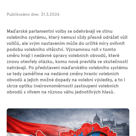
Publikováno dne:
31.3.2026
Maďarské parlamentní volby se odehrávají ve stínu
volebního systému, který nemusí vždy přesně odrážet vůli
voličů, ale svým nastavením může do určité míry ovlivnit
podobu volebního vítězství. Významnou roli v tomto
směru hrají i nedávné úpravy volebních obvodů, které
znovu otevřely otázku, komu nová pravidla ve skutečnosti
nahrávají. Po představení maďarského volebního systému
se tedy zaměříme na nedávné změny hranic volebních
obvodů a jejich možné dopady na volební výsledky, a to i
skrze optiku (ne)rovnoměrnosti zastoupení volebních
obvodů s vlivem na různou váhu jednotlivých hlasů.