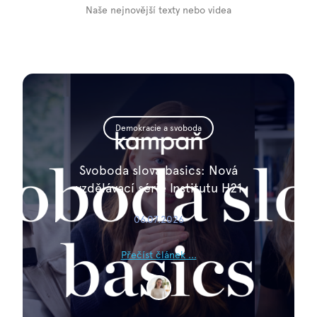
Naše nejnovější texty nebo videa
Demokracie a svoboda
Svoboda slova basics: Nová
vzdělávací série Institutu H21
06.07.2026
Přečíst článek ...