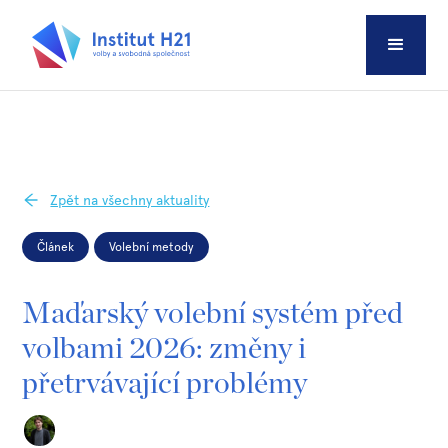
Zpět na všechny aktuality
Článek
Volební metody
Maďarský volební systém před
volbami 2026: změny i
přetrvávající problémy