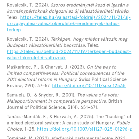
Kovalcsik, T. (2024).
Szoros eredménynél kezd el igazán a
kormánypártoknak dolgozni az új választókerületi térkép.
Telex.
https://telex.hu/valasztasi-foldrajz/2024/11/21/uj-
orszaggyulesi-valasztokeruletek-eredmenyek-hatas-
terkep
Kovalcsik, T. (2024).
Térképen, hogy miként változik meg
Budapest választókerületi beosztása.
Telex.
https://telex.hu/belfold/2024/11/19/terkepen-budapest-
valasztokeruletei-valtoznak
Maškarinec, P., & Charvat, J. (2023).
On the way to
limited competitiveness: Political consequences of the
2011 electoral reform in Hungary.
Swiss Political Science
Review, 29(1), 37–57.
https://doi.org/10.1111/spsr.12535
Samuels, D., & Snyder, R. (2001).
The value of a vote:
Malapportionment in comparative perspective.
British
Journal of Political Science, 31(4), 651–671.
Tanács-Mandák, F., & Horváth, A. (2025). The “hacking” of
a mixed electoral system: A case study of Hungary.
Public
Choice
, 1–25.
https://doi.org/10.1007/s11127-025-01296-z
Tománek, M. (2022).
Maďarské parlamentní volby 2022: