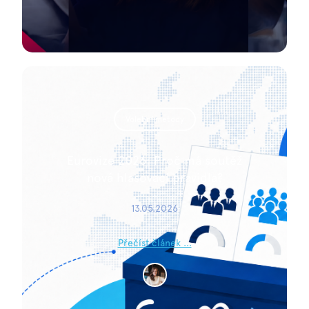
Volební metody
Eurovize 2026: Proč má soutěž
nová hlasovací pravidla?
13.05.2026
Přečíst článek ...