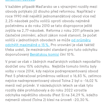
V každém případě Maďarsko se s výraznými rozdíly mezi
obvody potýkalo již dlouho před reformou. Například v
roce 1990 měl největší jednomandátový obvod více než
2,25-násobek počtu voličů oproti obvodu nejméně
početnému a do roku 2010 se tato disproporce ještě
zvýšila na 2,77-násobek. Reforma z roku 2011 přinesla jen
částečné zmírnění, ačkoli zákon nově stanovil, že počet
voličů v jednotlivých obvodech se může
od průměru
odchýlit maximálně o 15 %.
Pro srovnání je však taktéž
třeba uvést, že mezinárodní standard pro tuto odchylku
doporučovaný
Benátskou komisí
činí 10 %.
V praxi se však v žádných maďarských volbách nepodařilo
dodržet onu 15% odchylku. Nejblíže tomuto limitu byly
volby v roce 2014, kdy nejvíce podreprezentovaný obvod
Pest 5 překračoval průměrnou velikost o 16,83 %, zatímco
nejvíce nadreprezentovaný obvod Tolna 2 byl o -16,02 %
menší než průměr. V následujících letech se však tyto
rozdíly dále prohlubovaly a do roku 2022 vzrostla
odchylka největšího obvodu (Pest 5) na 34,29 %, kdežto
nejmenší obvod (Tolna 2) klesl na úroveň -20,30 %.