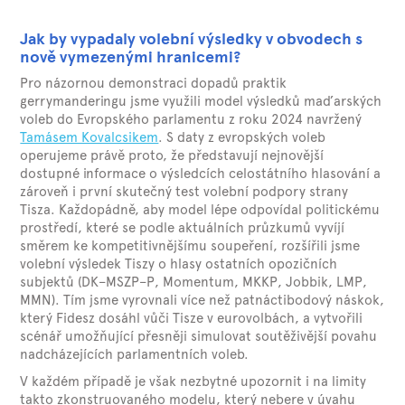
Jak by vypadaly volební výsledky v obvodech s
nově vymezenými hranicemi?
Pro názornou demonstraci dopadů praktik
gerrymanderingu jsme využili model výsledků maďarských
voleb do Evropského parlamentu z roku 2024 navržený
Tamásem Kovalcsikem
. S daty z evropských voleb
operujeme právě proto, že představují nejnovější
dostupné informace o výsledcích celostátního hlasování a
zároveň i první skutečný test volební podpory strany
Tisza. Každopádně, aby model lépe odpovídal politickému
prostředí, které se podle aktuálních průzkumů vyvíjí
směrem ke kompetitivnějšímu soupeření, rozšířili jsme
volební výsledek Tiszy o hlasy ostatních opozičních
subjektů (DK–MSZP–P, Momentum, MKKP, Jobbik, LMP,
MMN). Tím jsme vyrovnali více než patnáctibodový náskok,
který Fidesz dosáhl vůči Tisze v eurovolbách, a vytvořili
scénář umožňující přesněji simulovat soutěživější povahu
nadcházejících parlamentních voleb.
V každém případě je však nezbytné upozornit i na limity
takto zkonstruovaného modelu, který nebere v úvahu