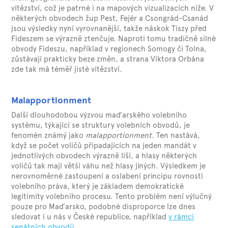
vítězství, což je patrné i na mapových vizualizacích níže. V
některých obvodech žup Pest, Fejér a Csongrád-Csanád
jsou výsledky nyní vyrovnanější, takže náskok Tiszy před
Fideszem se výrazně ztenčuje. Naproti tomu tradičně silné
obvody Fideszu, například v regionech Somogy či Tolna,
zůstávají prakticky beze změn, a strana Viktora Orbána
zde tak má téměř jisté vítězství.
Malapportionment
Další dlouhodobou výzvou maďarského volebního
systému, týkající se struktury volebních obvodů, je
fenomén známý jako
malapportionment
. Ten nastává,
když se počet voličů připadajících na jeden mandát v
jednotlivých obvodech výrazně liší, a hlasy některých
voličů tak mají větší váhu než hlasy jiných. Výsledkem je
nerovnoměrné zastoupení a oslabení principu rovnosti
volebního práva, který je základem demokratické
legitimity volebního procesu. Tento problém není výlučný
pouze pro Maďarsko, podobné disproporce lze dnes
sledovat i u nás v České republice, například
v rámci
senátních obvodů
.