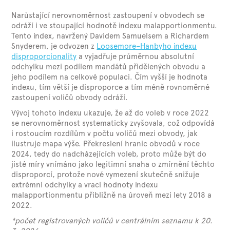
Narůstající nerovnoměrnost zastoupení v obvodech se
odráží i ve stoupající hodnotě indexu malapportionmentu.
Tento index, navržený Davidem Samuelsem a Richardem
Snyderem, je odvozen z
Loosemore–Hanbyho indexu
disproporcionality
a vyjadřuje průměrnou absolutní
odchylku mezi podílem mandátů přidělených obvodu a
jeho podílem na celkové populaci. Čím vyšší je hodnota
indexu, tím větší je disproporce a tím méně rovnoměrné
zastoupení voličů obvody odráží.
Vývoj tohoto indexu ukazuje, že až do voleb v roce 2022
se nerovnoměrnost systematicky zvyšovala, což odpovídá
i rostoucím rozdílům v počtu voličů mezi obvody, jak
ilustruje mapa výše. Překreslení hranic obvodů v roce
2024, tedy do nadcházejících voleb, proto může být do
jisté míry vnímáno jako legitimní snaha o zmírnění těchto
disproporcí, protože nové vymezení skutečně snižuje
extrémní odchylky a vrací hodnoty indexu
malapportionmentu přibližně na úroveň mezi lety 2018 a
2022.
*počet registrovaných voličů v centrálním seznamu k 20.