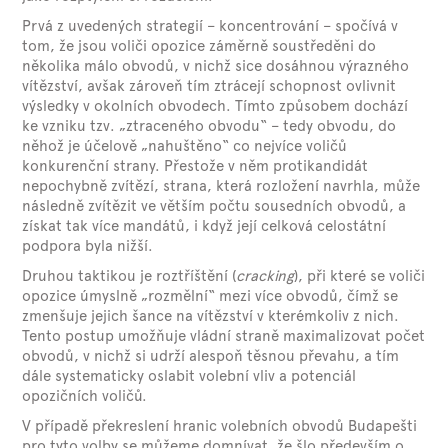
Prvá z uvedených strategií – koncentrování – spočívá v
tom, že jsou voliči opozice záměrně soustředěni do
několika málo obvodů, v nichž sice dosáhnou výrazného
vítězství, avšak zároveň tím ztrácejí schopnost ovlivnit
výsledky v okolních obvodech. Tímto způsobem dochází
ke vzniku tzv. „ztraceného obvodu“ – tedy obvodu, do
něhož je účelově „nahuštěno“ co nejvíce voličů
konkurenční strany.
Přestože v něm protikandidát
nepochybně zvítězí, strana, která rozložení navrhla, může
následně zvítězit ve větším počtu sousedních obvodů, a
získat tak více mandátů, i když její celková celostátní
podpora byla nižší.
Druhou taktikou je roztříštění (
cracking
), při které se voliči
opozice úmyslně „rozmělní“ mezi více obvodů, čímž se
zmenšuje jejich šance na vítězství v kterémkoliv z nich.
Tento postup umožňuje vládní straně maximalizovat počet
obvodů, v nichž si udrží alespoň těsnou převahu, a tím
dále systematicky oslabit volební vliv a potenciál
opozičních voličů.
V případě překreslení hranic volebních obvodů Budapešti
pro tyto volby se můžeme domnívat, že šlo především o