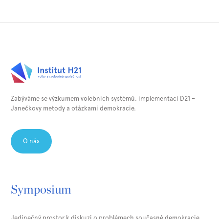
Zabýváme se výzkumem volebních systémů, implementací D21 –
Janečkovy metody a otázkami demokracie.⁠
O nás
Symposium
Jedinečný prostor k diskuzi o problémech současné demokracie.