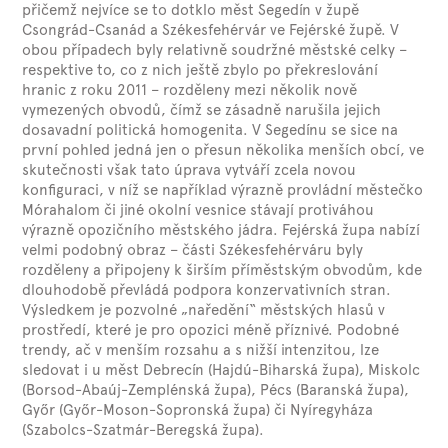
přičemž nejvíce se to dotklo měst Segedín v župě
Csongrád-Csanád a Székesfehérvár ve Fejérské župě. V
obou případech byly relativně soudržné městské celky –
respektive to, co z nich ještě zbylo po překreslování
hranic z roku 2011 – rozděleny mezi několik nově
vymezených obvodů, čímž se zásadně narušila jejich
dosavadní politická homogenita. V Segedínu se sice na
první pohled jedná jen o přesun několika menších obcí, ve
skutečnosti však tato úprava vytváří zcela novou
konfiguraci, v níž se například výrazně provládní městečko
Mórahalom či jiné okolní vesnice stávají protiváhou
výrazně opozičního městského jádra. Fejérská župa nabízí
velmi podobný obraz – části Székesfehérváru byly
rozděleny a připojeny k širším příměstským obvodům, kde
dlouhodobě převládá podpora konzervativních stran.
Výsledkem je pozvolné „naředění“ městských hlasů v
prostředí, které je pro opozici méně příznivé. Podobné
trendy, ač v menším rozsahu a s nižší intenzitou, lze
sledovat i u měst Debrecín (Hajdú-Biharská župa), Miskolc
(Borsod-Abaúj-Zemplénská župa), Pécs (Baranská župa),
Győr (Győr-Moson-Sopronská župa) či Nyíregyháza
(Szabolcs-Szatmár-Beregská župa).