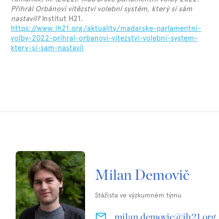
Přihrál Orbánovi vítězství volební systém, který si sám
nastavil?
Institut H21.
https://www.ih21.org/aktuality/madarske-parlamentni-
volby-2022-prihral-orbanovi-vitezstvi-volebni-system-
ktery-si-sam-nastavil
Milan Demovič
Stážista ve výzkumném týmu
milan.demovic@ih21.org