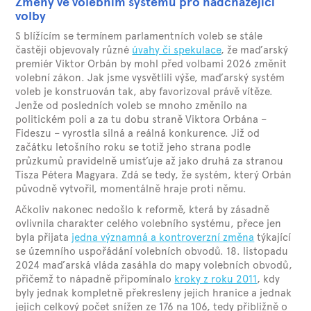
Změny ve volebním systému pro nadcházející
volby
S blížícím se termínem parlamentních voleb se stále
častěji objevovaly různé
úvahy či spekulace
, že maďarský
premiér Viktor Orbán by mohl před volbami 2026 změnit
volební zákon. Jak jsme vysvětlili výše, maďarský systém
voleb je konstruován tak, aby favorizoval právě vítěze.
Jenže od posledních voleb se mnoho změnilo na
politickém poli a za tu dobu straně Viktora Orbána –
Fideszu – vyrostla silná a reálná konkurence. Již od
začátku letošního roku se totiž jeho strana podle
průzkumů pravidelně umisťuje až jako druhá za stranou
Tisza Pétera Magyara. Zdá se tedy, že systém, který Orbán
původně vytvořil, momentálně hraje proti němu.
Ačkoliv nakonec nedošlo k reformě, která by zásadně
ovlivnila charakter celého volebního systému, přece jen
byla přijata
jedna významná a kontroverzní změna
týkající
se územního uspořádání volebních obvodů. 18. listopadu
2024 maďarská vláda zasáhla do mapy volebních obvodů,
přičemž to nápadně připomínalo
kroky z roku 2011
, kdy
byly jednak kompletně překresleny jejich hranice a jednak
jejich celkový počet snížen ze 176 na 106, tedy přibližně o