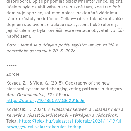
disproporcí. Spíše připomíná selektivní intervence, jejichž
účelem bylo oslabit váhu hlasu hlavně tam, kde tradičně
dominuje opozice, zatímco oblasti nakloněné vládnímu
táboru zůstaly nedotčené. Celkový obraz tak působí spíše
dojmem účelové manipulace než systematické reformy,
jejímž cílem by byla rovnější reprezentace obyvatel (voličů)
napříč zemí.
Pozn.: jedná se o údaje o počtu registrovaných voličů v
centrálním seznamu k 20. 3. 2026
-----
Zdroje:
Kovács, Z., & Vida, G. (2015). Geography of the new
electoral system and changing voting patterns in Hungary.
Acta Geobalcanica, 1
(2), 55–64.
https://doi.org/10.18509/AGB.2015.06
Kovalcsik, T. (2024).
A Fidesznek kedvez, a Tiszának nem a
keverés a választókerületeknél – térképen a változások.
Telex.
https://telex.hu/valasztasi-foldrajz/2024/11/19/uj-
orszaggyulesi-valasztokerulet-terkep