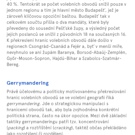
40 %. Tentokrát se počet volebních obvodů snížil pouze v
jednom regionu a tím je hlavní město Budapešť, jež je
zároveň klíčovou opoziční baštou. Budapešť tak v
celkovém součtu přišla o dva mandáty, které byly
převedeny do sousední Pešťské župy, a výsledný počet
jejích poslanců se snížil z původních 18 na současných 16.
K překreslení hranic volebních obvodů dále došlo v
regionech Csongrád-Csanád a Fejér a, byť v menší míře,
nevyhnulo se ani župám Baranya, Borsod-Abaúj-Zemplén,
Győr-Moson-Sopron, Hajdú-Bihar a Szabolcs-Szatmár-
Bereg.
Gerrymandering
Právě účelovému a politicky motivovanému překreslování
hranic volebních obvodů se ve volební geografii říká
gerrymandering
. Jde o strategickou manipulaci s
hranicemi obvodů tak, aby byla zvýhodněna konkrétní
politická strana, často na úkor opozice. Mezi dvě základní
taktiky gerrymanderingu patří tzv. koncentrování
(
packing
) a roztříštění (
cracking
), taktéž občas překládáno
jako rozptýlení či rozdělení.