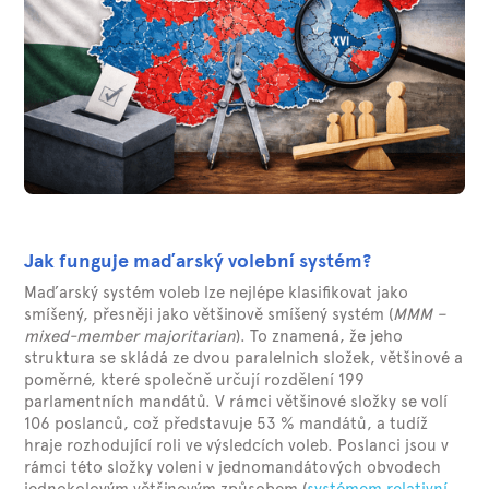
Jak funguje maďarský volební systém?
Maďarský systém voleb lze nejlépe klasifikovat jako
smíšený, přesněji jako většinově smíšený systém (
MMM –
mixed-member majoritarian
). To znamená, že jeho
struktura se skládá ze dvou paralelnich složek, většinové a
poměrné, které společně určují rozdělení 199
parlamentních mandátů. V rámci většinové složky se volí
106 poslanců, což představuje 53 % mandátů, a tudíž
hraje rozhodující roli ve výsledcích voleb. Poslanci jsou v
rámci této složky voleni v jednomandátových obvodech
jednokolovým většinovým způsobem (
systémem relativní