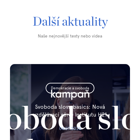
Další aktuality
Naše nejnovější texty nebo videa
Demokracie a svoboda
Svoboda slova basics: Nová
vzdělávací série Institutu H21
06.07.2026