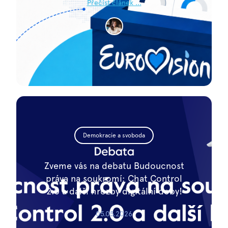
Přečíst článek ...
Demokracie a svoboda
Zveme vás na debatu Budoucnost
práva na soukromí: Chat Control
2.0 a další hrozby digitální doby!
05.05.2026