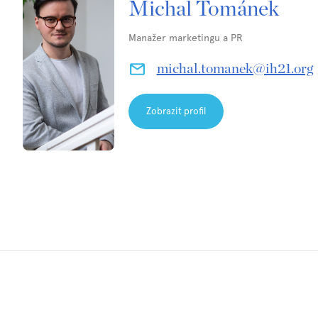
Michal Tománek
Manažer marketingu a PR
michal.tomanek@ih21.org
Zobrazit profil