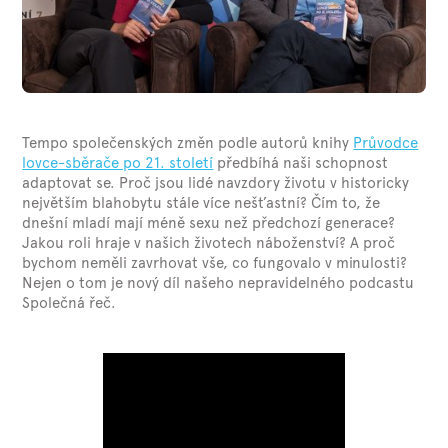
Tempo společenských změn podle autorů knihy
Průvodce
lovce-sběrače po 21. století
předbíhá naši schopnost
adaptovat se. Proč jsou lidé navzdory životu v historicky
největším blahobytu stále více nešťastní? Čím to, že
dnešní mladí mají méně sexu než předchozí generace?
Jakou roli hraje v našich životech náboženství? A proč
bychom neměli zavrhovat vše, co fungovalo v minulosti?
Nejen o tom je nový díl našeho nepravidelného podcastu
Společná řeč.