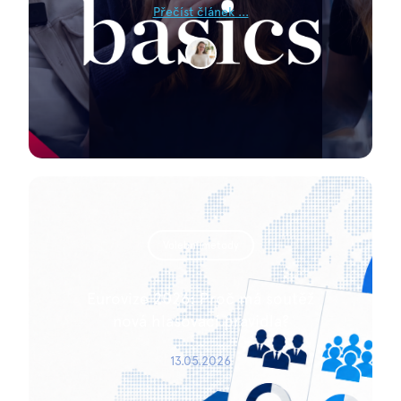
Přečíst článek ...
Volební metody
Eurovize 2026: Proč má soutěž
nová hlasovací pravidla?
13.05.2026