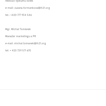
Vedoucí výzkumu voleb
e-mail: zuzana.formankova@ih21.org
tel.: +420 777 934 546
Mgr. Michal Tománek
Manažer marketingu a PR
e‐mail: michal.tomanek@ih21.org
tel: + 420 739 571 670