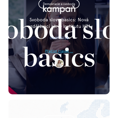
Demokracie a svoboda
Svoboda slova basics: Nová
vzdělávací série Institutu H21
06.07.2026
Přečíst článek ...