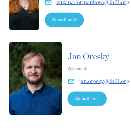
zuzana.formankova@ih21.org
Zobrazit profil
Jan Oreský
Výzkumník
jan.oresky@ih21.org
Zobrazit profil