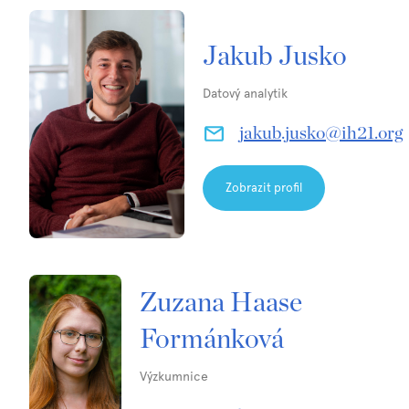
Jakub Jusko
Datový analytik
jakub.jusko@ih21.org
Zobrazit profil
Zuzana Haase
Formánková
Výzkumnice