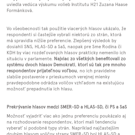
uviedla vedúca výskumu volieb Institutu H21 Zuzana Haase
Formánková.
Vo všeobecnosti tak použitie viacerých hlasov ukázalo, že
respondenti si častejšie vybrali niektorú zo strán, ktorá
má spravidla nižšie preferencie. Zlepšený výsledok by
dosiahli SNS, HLAS-SD a SaS, naopak pre Sme Rodina či
KDH by viac rozdeľovaných hlasov prakticky nemenilo ich
situáciu v parlamente.
Najviac zo všetkých benefitovali zo
systému dvoch hlasov Demokrati
,
ktorí sú tak pre mnoho
respondentov prijateľnou voľbou
, no ich pravidelne
slabšie postavenie v prieskumoch verejnej mienky
pravdepodobne odrádza voličov vzhľadom na existujúcu
možnosť prepadnutia ich hlasu.
Prekrývanie hlasov medzi SMER-SD a HLAS-SD, či PS a SaS
Možnosť vyjadriť viac ako jednu preferenciu poukázalo aj
na rozhodovanie respondentov, ktorí mali tendenciu
vyberať si podobné typy strán. Napríklad najčastejším
druhým hlasom voličov strany SMER-SD bol HLAS-SD a