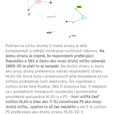
Pohľad na voľbu druhej či tretej strany je ešte
komplexnejší a odhalil vytváranie rozličných táborov.
Na
jednu stranu je zrejmé, že respondenti preferujúci
Republiku a SNS si často ako svoju druhú voľbu vyberajú
SMER-SD (a platí to aj naopak).
Na druhú stranu si často
ako svoju druhú preferenciu vybrali respondenti stranu
HLAS-SD, ktorá bola v prieskumoch ešte donedávna prvou
voľbou podstatnej časti elektorátu. Šlo napríklad o
voličov strán Sme Rodina, SNS či dokonca SaS. V médiách
sa v posledných mesiacoch rozoberala i potenciálna
povolebná spolupráca HLAS-u a PS –
hoci určitá časť
voličov HLAS-u (viac ako 11 %) označovala PS ako svoju
druhú voľbu, opačne to až tak neplatilo
a len 5 % voličov
PS preferovalo ako druhú stranu HLAS-SD. V