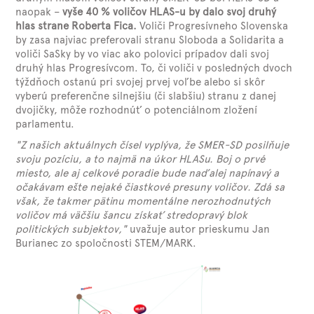
naopak –
vyše 40 % voličov HLAS-u by dalo svoj druhý
hlas strane Roberta Fica.
Voliči Progresívneho Slovenska
by zasa najviac preferovali stranu Sloboda a Solidarita a
voliči SaSky by vo viac ako polovici prípadov dali svoj
druhý hlas Progresívcom. To, či voliči v posledných dvoch
týždňoch ostanú pri svojej prvej voľbe alebo si skôr
vyberú preferenčne silnejšiu (či slabšiu) stranu z danej
dvojičky, môže rozhodnúť o potenciálnom zložení
parlamentu.
"Z našich aktuálnych čísel vyplýva, že SMER-SD posilňuje
svoju pozíciu, a to najmä na úkor HLASu. Boj o prvé
miesto, ale aj celkové poradie bude naďalej napínavý a
očakávam ešte nejaké čiastkové presuny voličov. Zdá sa
však, že takmer pätinu momentálne nerozhodnutých
voličov má väčšiu šancu získať stredopravý blok
politických subjektov,"
uvažuje autor prieskumu Jan
Burianec zo spoločnosti STEM/MARK.