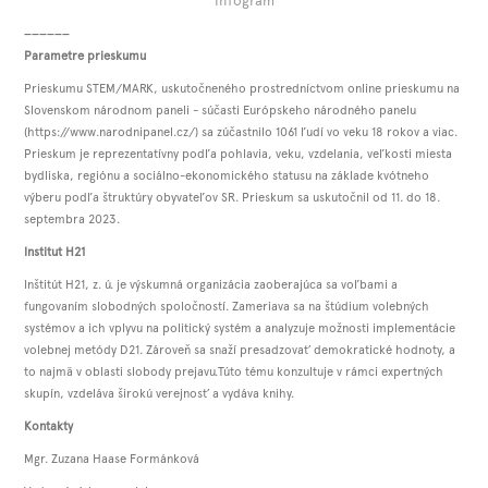
Infogram
______
Parametre prieskumu
Prieskumu STEM/MARK, uskutočneného prostredníctvom online prieskumu na
Slovenskom národnom paneli - súčasti Európskeho národného panelu
(https://www.narodnipanel.cz/) sa zúčastnilo 1061 ľudí vo veku 18 rokov a viac.
Prieskum je reprezentatívny podľa pohlavia, veku, vzdelania, veľkosti miesta
bydliska, regiónu a sociálno-ekonomického statusu na základe kvótneho
výberu podľa štruktúry obyvateľov SR. Prieskum sa uskutočnil od 11. do 18.
septembra 2023.
Institut H21
Inštitút H21, z. ú. je výskumná organizácia zaoberajúca sa voľbami a
fungovaním slobodných spoločností. Zameriava sa na štúdium volebných
systémov a ich vplyvu na politický systém a analyzuje možnosti implementácie
volebnej metódy D21. Zároveň sa snaží presadzovať demokratické hodnoty, a
to najmä v oblasti slobody prejavu.Túto tému konzultuje v rámci expertných
skupín, vzdeláva širokú verejnosť a vydáva knihy.
Kontakty
Mgr. Zuzana Haase Formánková