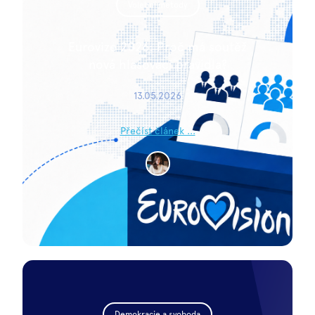
Volební metody
Eurovize 2026: Proč má soutěž
nová hlasovací pravidla?
13.05.2026
Přečíst článek ...
Demokracie a svoboda