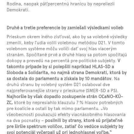
Rodina, naopak päťpercentnú hranicu by nepreliezli
Demokrati.
Druhé a tretie preferencie by zamiešali výsledkami volieb
Prieskum okrem iného zisťoval, ako by sa volebné výsledky
zmenili, keby ľudia volili volebnou metódou D21. V tomto
volebnom systéme môžu voliči dať svoj hlas viacerým
stranám. Spočítané prvé a druhé hlasy sa potom spočítajú
dokopy a prevedú na percentá pre politické subjekty.
V
takomto prípade by si polepšili napríklad HLAS-SD a
Sloboda a Solidarita, no najmä strana Demokrati, ktorá by
sa dostala do parlamentu a získala by 10 mandátov
. Na
druhú stranu by volebný systém D21 oslaboval dve
najpreferovanejšie strany v prieskume (SMER-SD a PS).
Najhoršie by však dopadlo zoskupenie strán OĽaNO-KÚ-
ZĽ,
ktoré by nepresiahlo klauzulu 7 % hlasov potrebných
pre koalície a ostali by tak mimo parlamentu. „Vo
všeobecnosti poukazujú efekty viacnásobného hlasovania
na dva poznatky –
posilnili by strany, ktoré sú prijateľné
pre širšie spektrum voličov, zatiaľ čo vedúce subjekty by
svoj potenciál vyčerpali už pri jednohlasnej voľbe,“