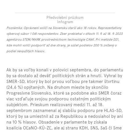
Předvolební průzkum
Infogram
Poznámka: Oprávnení voliči na Slovensku starší ako 18 rokov. Reprezentatívny
výberový súbor 1 061 respondentov. Zber prebiehal v dňoch 11. 9. až 18. 9. 2023
agentúrou STEM/MARK prostredníctvom technológie CAWI. Pri metóde D21,
kde mohli voliči podporiť až dve strany, je súčet podielov 200 % znížený o
podiel nevyužitých hlasov.
Ak by sa voľby konali v polovici septembra, do parlamentu
by sa dostalo až deväť politických strán a hnutí. Vyhral by
SMER-SD, ktorý by bol prvou voľbou pre takmer štvrtinu
(24,6 %) opýtaných. Na druhom mieste by skončilo
Progresívne Slovensko, ktoré sa podobne ako SMER čoraz
viac vzďaľuje svojou podporou ostatným politickým
subjektom. Prieskum realizovaný medzi 11. až 18.
septembrom zaznamenal aj slabšiu podporu pre HLAS-SD,
ktorý by sa umiestnil až za Republikou a nedosiahol by ani
na 10 % hlasov. Obsadenie v parlamente by získala
koalícia OĽaNO-KÚ-ZĽ, ale aj strany KDH, SNS, SaS či Sme