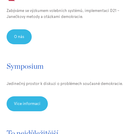
Zabýváme se výzkumem volebních systémů, implementací D21 –
Janečkovy metody a otázkami demokracie.⁠
O nás
Symposium
Jedinečný prostor k diskuzi o problémech současné demokracie.
Více informací
To nejdůležitější