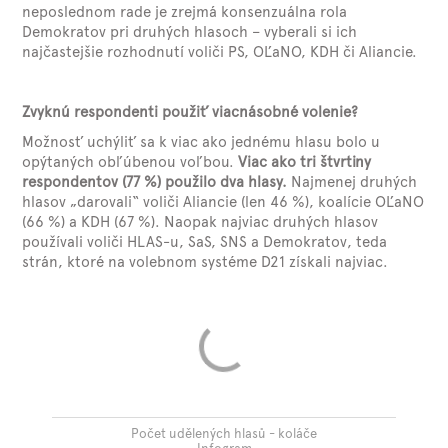
neposlednom rade je zrejmá konsenzuálna rola
Demokratov pri druhých hlasoch – vyberali si ich
najčastejšie rozhodnutí voliči PS, OĽaNO, KDH či Aliancie.
Zvyknú respondenti použiť viacnásobné volenie?
Možnosť uchýliť sa k viac ako jednému hlasu bolo u
opýtaných obľúbenou voľbou.
Viac ako tri štvrtiny
respondentov (77 %) použilo dva hlasy.
Najmenej druhých
hlasov „darovali“ voliči Aliancie (len 46 %), koalície OĽaNO
(66 %) a KDH (67 %). Naopak najviac druhých hlasov
používali voliči HLAS-u, SaS, SNS a Demokratov, teda
strán, ktoré na volebnom systéme D21 získali najviac.
Počet udělených hlasů - koláče