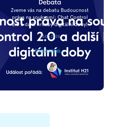
Zveme vás na debatu Budoucnost
práva na soukromí: Chat Control
2.0 a další hrozby digitální doby!
05.05.2026
Přečíst článek ...