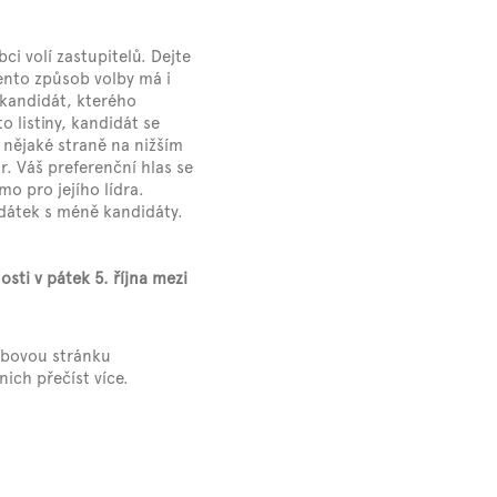
ci volí zastupitelů. Dejte
Tento způsob volby má i
 kandidát, kterého
o listiny, kandidát se
 nějaké straně na nižším
r. Váš preferenční hlas se
mo pro jejího lídra.
idátek s méně kandidáty.
sti v pátek 5. října mezi
webovou stránku
ich přečíst více.