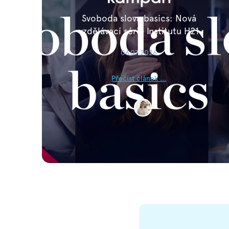
Svoboda slova basics: Nová
vzdělávací série Institutu H21
06.07.2026
Přečíst článek ...