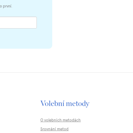
o první.
Volební metody
O volebních metodách
Srovnání metod