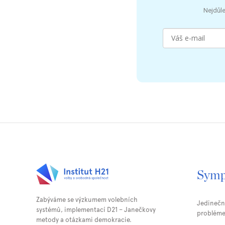
Nejdůle
Symp
Zabýváme se výzkumem volebních
Jedinečný
systémů, implementací D21 – Janečkovy
probléme
metody a otázkami demokracie.⁠