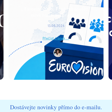
Eurovize 2026: Proč má soutěž
nová hlasovací pravidla?
13.05.2026
Přečíst článek ...
Dostávejte novinky přímo do e-mailu.