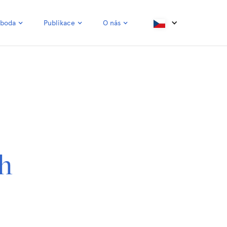
oboda
Publikace
O nás
ch