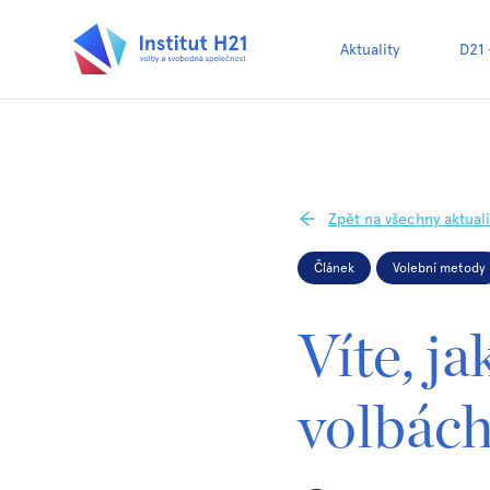
Aktuality
D21
Zpět na všechny aktuali
Článek
Volební metody
Víte, j
volbác