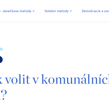
 – Janečkova metoda
Volební metody
Demokracie a sv
ty
ak volit v komunální
h?