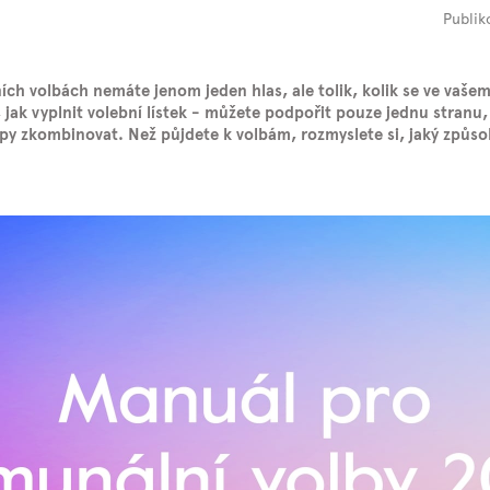
Publik
ních volbách nemáte jenom jeden hlas, ale tolik, kolik se ve vaše
y, jak vyplnit volební lístek - můžete podpořit pouze jednu stranu
py zkombinovat. Než půjdete k volbám, rozmyslete si, jaký způso