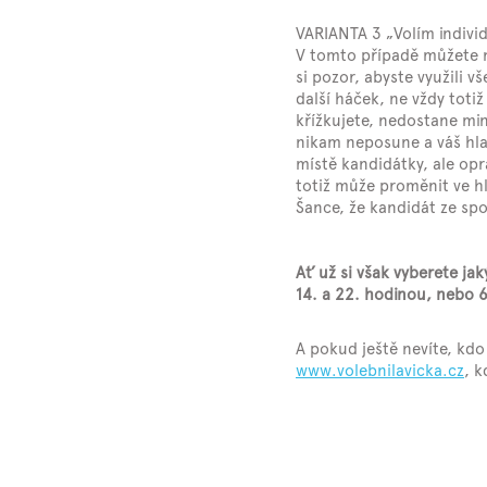
VARIANTA 3 „Volím indivi
V tomto případě můžete nap
si pozor, abyste využili v
další háček, ne vždy tot
křížkujete, nedostane min
nikam neposune a váš hla
místě kandidátky, ale opr
totiž může proměnit ve hl
Šance, že kandidát ze spo
Ať už si však vyberete ja
14. a 22. hodinou, nebo 6
A pokud ještě nevíte, kdo
www.volebnilavicka.cz
, k