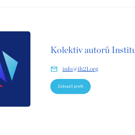
Kolektiv autorů Insti
info@ih21.org
Zobrazit profil