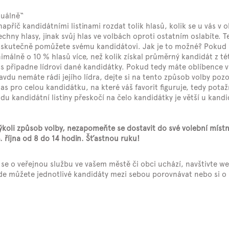
duálně“
říč kandidátními listinami rozdat tolik hlasů, kolik se u vás v ob
šechny hlasy, jinak svůj hlas ve volbách oproti ostatním oslabíte. 
iž skutečně pomůžete svému kandidátovi. Jak je to možné? Pokud
imálně o 10 % hlasů více, než kolik získal průměrný kandidát z tét
s připadne lídrovi dané kandidátky. Pokud tedy máte oblíbence v
avdu nemáte rádi jejího lídra, dejte si na tento způsob volby pozo
as pro celou kandidátku, na které váš favorit figuruje, tedy potaž
du kandidátní listiny přeskočí na čelo kandidátky je větší u kand
kýkoli způsob volby, nezapomeňte se dostavit do své volební místno
. října od 8 do 14 hodin. Šťastnou ruku!
 se o veřejnou službu ve vašem městě či obci uchází, navštivte 
de můžete jednotlivé kandidáty mezi sebou porovnávat nebo si o n