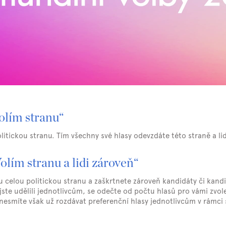
lím stranu“
itickou stranu. Tím všechny své hlasy odevzdáte této straně a li
ím stranu a lidi zároveň“
celou politickou stranu a zaškrtnete zároveň kandidáty či kandid
 jste udělili jednotlivcům, se odečte od počtu hlasů pro vámi zv
, nesmíte však už rozdávat preferenční hlasy jednotlivcům v rámci 