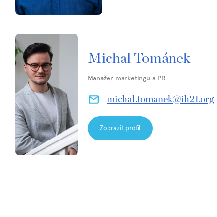
Michal Tománek
Manažer marketingu a PR
michal.tomanek@ih21.org
Zobrazit profil