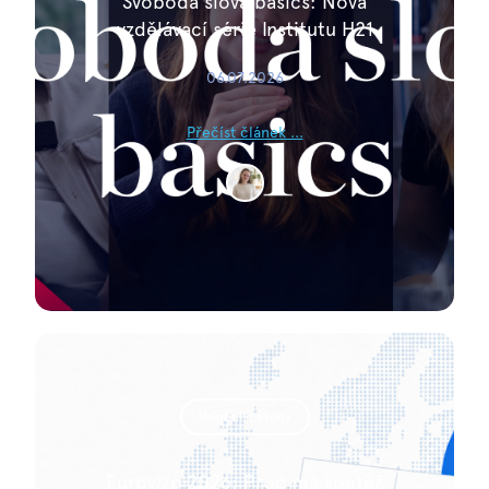
Svoboda slova basics: Nová
vzdělávací série Institutu H21
06.07.2026
Přečíst článek ...
Volební metody
Eurovize 2026: Proč má soutěž