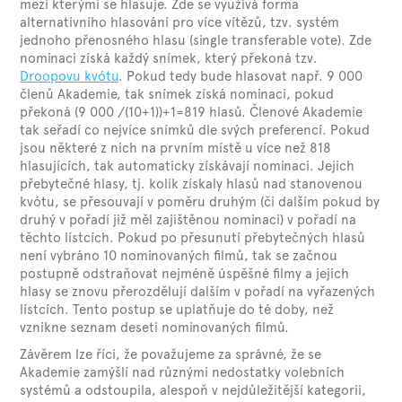
mezi kterými se hlasuje. Zde se využívá forma
alternativního hlasování pro více vítězů, tzv. systém
jednoho přenosného hlasu (single transferable vote). Zde
nominaci získá každý snímek, který překoná tzv.
Droopovu kvótu
. Pokud tedy bude hlasovat např. 9 000
členů Akademie, tak snímek získá nominaci, pokud
překoná (9 000 /(10+1))+1=819 hlasů. Členové Akademie
tak seřadí co nejvíce snímků dle svých preferencí. Pokud
jsou některé z nich na prvním místě u více než 818
hlasujících, tak automaticky získávají nominaci. Jejich
přebytečné hlasy, tj. kolik získaly hlasů nad stanovenou
kvótu, se přesouvají v poměru druhým (či dalším pokud by
druhý v pořadí již měl zajištěnou nominaci) v pořadí na
těchto lístcích. Pokud po přesunutí přebytečných hlasů
není vybráno 10 nominovaných filmů, tak se začnou
postupně odstraňovat nejméně úspěšné filmy a jejich
hlasy se znovu přerozdělují dalším v pořadí na vyřazených
lístcích. Tento postup se uplatňuje do té doby, než
vznikne seznam deseti nominovaných filmů.
Závěrem lze říci, že považujeme za správné, že se
Akademie zamýšlí nad různými nedostatky volebních
systémů a odstoupila, alespoň v nejdůležitější kategorii,