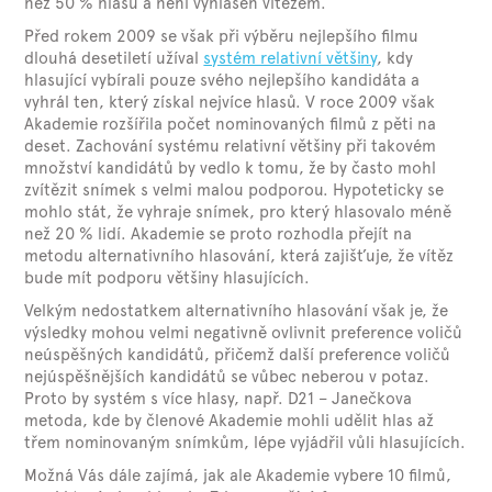
než 50 % hlasů a není vyhlášen vítězem.
Před rokem 2009 se však při výběru nejlepšího filmu
dlouhá desetiletí užíval
systém relativní většiny
, kdy
hlasující vybírali pouze svého nejlepšího kandidáta a
vyhrál ten, který získal nejvíce hlasů. V roce 2009 však
Akademie rozšířila počet nominovaných filmů z pěti na
deset. Zachování systému relativní většiny při takovém
množství kandidátů by vedlo k tomu, že by často mohl
zvítězit snímek s velmi malou podporou. Hypoteticky se
mohlo stát, že vyhraje snímek, pro který hlasovalo méně
než 20 % lidí. Akademie se proto rozhodla přejít na
metodu alternativního hlasování, která zajišťuje, že vítěz
bude mít podporu většiny hlasujících.
Velkým nedostatkem alternativního hlasování však je, že
výsledky mohou velmi negativně ovlivnit preference voličů
neúspěšných kandidátů, přičemž další preference voličů
nejúspěšnějších kandidátů se vůbec neberou v potaz.
Proto by systém s více hlasy, např. D21 –⁠ Janečkova
metoda, kde by členové Akademie mohli udělit hlas až
třem nominovaným snímkům, lépe vyjádřil vůli hlasujících.
Možná Vás dále zajímá, jak ale Akademie vybere 10 filmů,