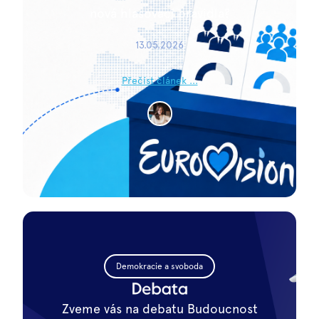
nová hlasovací pravidla?
13.05.2026
Přečíst článek ...
Demokracie a svoboda
Zveme vás na debatu Budoucnost