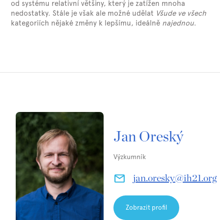
od systému relativní většiny, který je zatížen mnoha
nedostatky. Stále je však ale možné udělat
Všude
ve všech
kategoriích nějaké změny k lepšímu, ideálně
najednou
.
Jan Oreský
Výzkumník
jan.oresky@ih21.org
Zobrazit profil