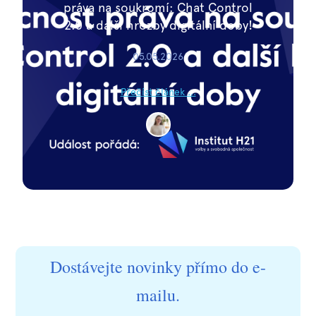
práva na soukromí: Chat Control
2.0 a další hrozby digitální doby!
05.05.2026
Přečíst článek ...
Dostávejte novinky přímo do e-
mailu.