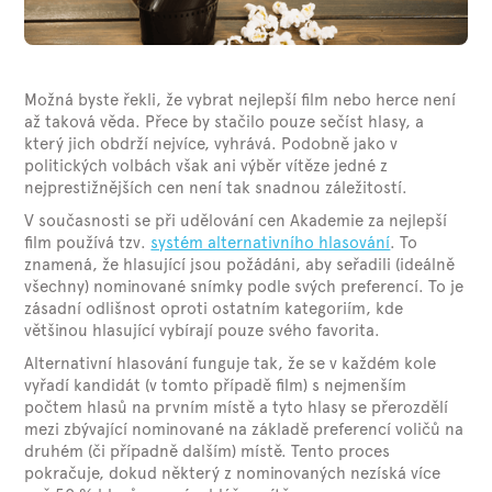
Možná byste řekli, že vybrat nejlepší film nebo herce není
až taková věda. Přece by stačilo pouze sečíst hlasy, a
který jich obdrží nejvíce, vyhrává. Podobně jako v
politických volbách však ani výběr vítěze jedné z
nejprestižnějších cen není tak snadnou záležitostí.
V současnosti se při udělování cen Akademie za nejlepší
film používá tzv.
systém alternativního hlasování
. To
znamená, že hlasující jsou požádáni, aby seřadili (ideálně
všechny) nominované snímky podle svých preferencí. To je
zásadní odlišnost oproti ostatním kategoriím, kde
většinou hlasující vybírají pouze svého favorita.
Alternativní hlasování funguje tak, že se v každém kole
vyřadí kandidát (v tomto případě film) s nejmenším
počtem hlasů na prvním místě a tyto hlasy se přerozdělí
mezi zbývající nominované na základě preferencí voličů na
druhém (či případně dalším) místě. Tento proces
pokračuje, dokud některý z nominovaných nezíská více