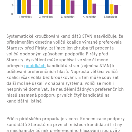
Systematické kroužkování kandidátů STAN nasvědčuje, že
přinejmenším desetina voličů koalice výrazně preferovala
Starosty před Piráty, zatímco jen zhruba tři procenta
voličů obdobným způsobem podpořila Piráty před
Starosty. Vysvětlení může spočívat ve více či méně
přímých
pobídkách
kandidátů stran (zejména STAN) k
udělování preferenčních hlasů. Naprostá většina voličů
koalici však volila bez kroužkování. S tím může souviset
další možné úskalí v chápání systému: voliči se mohli
nesprávně domnívat, že neudělení žádných preferenčních
hlasů znamená podporu prvních čtyř kandidátů na
kandidátní listině.
Příčin pirátského propadu je vícero. Koncentrace podpory
kandidátů Starostů na prvních místech kandidátní listiny
a mechanický účinek preferenčního hlasování jsou dvě z