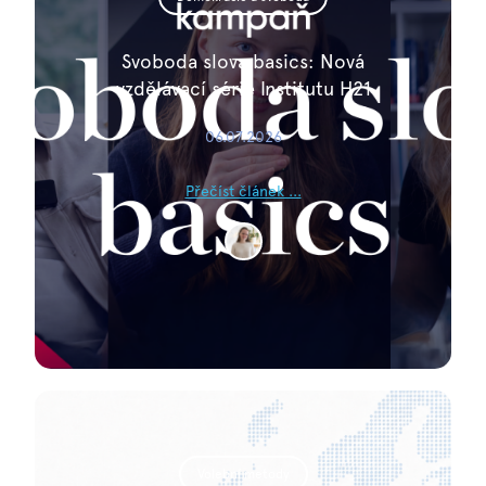
Svoboda slova basics: Nová
vzdělávací série Institutu H21
06.07.2026
Přečíst článek ...
Volební metody