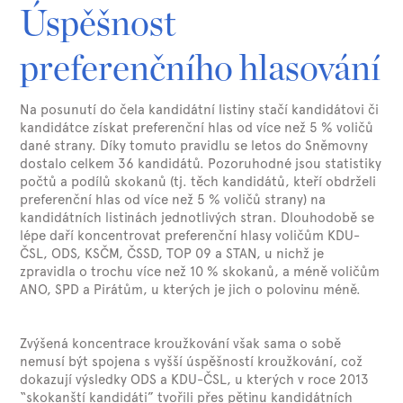
Úspěšnost
preferenčního hlasování
Na posunutí do čela kandidátní listiny stačí kandidátovi či
kandidátce získat preferenční hlas od více než 5 % voličů
dané strany. Díky tomuto pravidlu se letos do Sněmovny
dostalo celkem 36 kandidátů. Pozoruhodné jsou statistiky
počtů a podílů skokanů (tj. těch kandidátů, kteří obdrželi
preferenční hlas od více než 5 % voličů strany) na
kandidátních listinách jednotlivých stran. Dlouhodobě se
lépe daří koncentrovat preferenční hlasy voličům KDU-
ČSL, ODS, KSČM, ČSSD, TOP 09 a STAN, u nichž je
zpravidla o trochu více než 10 % skokanů, a méně voličům
ANO, SPD a Pirátům, u kterých je jich o polovinu méně.
Zvýšená koncentrace kroužkování však sama o sobě
nemusí být spojena s vyšší úspěšností kroužkování, což
dokazují výsledky ODS a KDU-ČSL, u kterých v roce 2013
“skokanští kandidáti” tvořili přes pětinu kandidátních