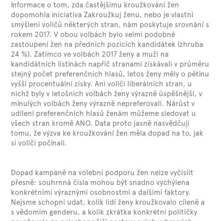
Informace o tom, zda častějšímu kroužkování žen
dopomohla iniciativa Zakroužkuj ženu, nebo je vlastní
smýšlení voličů některých stran, nám poskytuje srovnání s
rokem 2017. V obou volbách bylo velmi podobné
zastoupení žen na předních pozicích kandidátek (zhruba
24 %). Zatímco ve volbách 2017 ženy a muži na
kandidátních listinách napříč stranami získávali v průměru
stejný počet preferenčních hlasů, letos ženy měly o pětinu
vyšší procentuální zisky. Ani voliči liberálních stran, u
nichž byly v letošních volbách ženy výrazně úspěšnější, v
minulých volbách ženy výrazně nepreferovali. Nárůst v
udílení preferenčních hlasů ženám můžeme sledovat u
všech stran kromě ANO. Data proto jasně nasvědčují
tomu, že výzva ke kroužkování žen měla dopad na to, jak
si voliči počínali.
Dopad kampaně na volební podporu žen nelze vyčíslit
přesně: souhrnná čísla mohou být snadno vychýlena
konkrétními výraznými osobnostmi a dalšími faktory.
Nejsme schopni udat, kolik lidí ženy kroužkovalo cíleně a
s vědomím genderu, a kolik zkrátka konkrétní političky