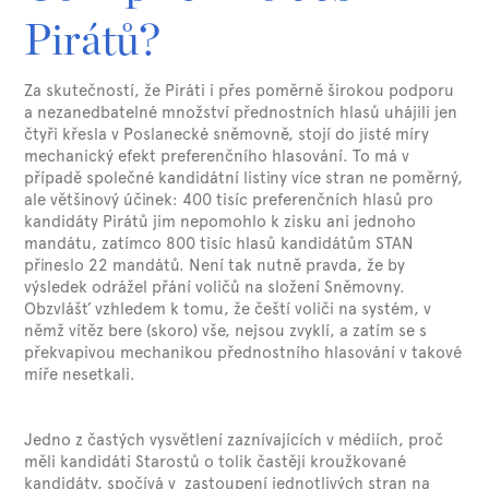
Pirátů?
Za skutečností, že Piráti i přes poměrně širokou podporu
a nezanedbatelné množství přednostních hlasů uhájili jen
čtyři křesla v Poslanecké sněmovně, stojí do jisté míry
mechanický efekt preferenčního hlasování. To má v
případě společné kandidátní listiny více stran ne poměrný,
ale většinový účinek: 400 tisíc preferenčních hlasů pro
kandidáty Pirátů jim nepomohlo k zisku ani jednoho
mandátu, zatímco 800 tisíc hlasů kandidátům STAN
přineslo 22 mandátů. Není tak nutně pravda, že by
výsledek odrážel přání voličů na složení Sněmovny.
Obzvlášť vzhledem k tomu, že čeští voliči na systém, v
němž vítěz bere (skoro) vše, nejsou zvyklí, a zatím se s
překvapivou mechanikou přednostního hlasování v takové
míře nesetkali.
Jedno z častých vysvětlení zaznívajících v médiích, proč
měli kandidáti Starostů o tolik častěji kroužkované
kandidáty, spočívá v zastoupení jednotlivých stran na