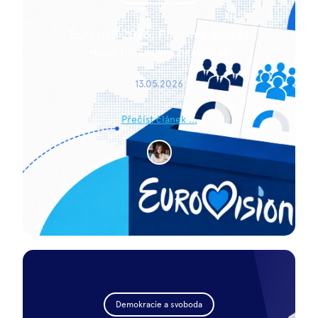
Eurovize 2026: Proč má soutěž
nová hlasovací pravidla?
13.05.2026
Přečíst článek ...
Demokracie a svoboda