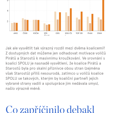
Jak ale vysvětlit tak výrazný rozdíl mezi dvěma koalicemi?
Z dostupných dat můžeme jen odhadovat motivace voličů
Pirátů a Starostů k masivnímu kroužkování. Ve srovnání s
koalicí SPOLU je nasnadě vysvětlení, že koalice Pirátů a
Starostů byla pro skalní příznivce obou stran (zejména
však Starostů) příliš nesourodá, zatímco u voličů koalice
SPOLU se takových, kterým by koaliční partneři jejich
vybrané strany vadili a spolupráce jim nedávala smysl,
našlo výrazně méně.
Co zapříčinilo debakl