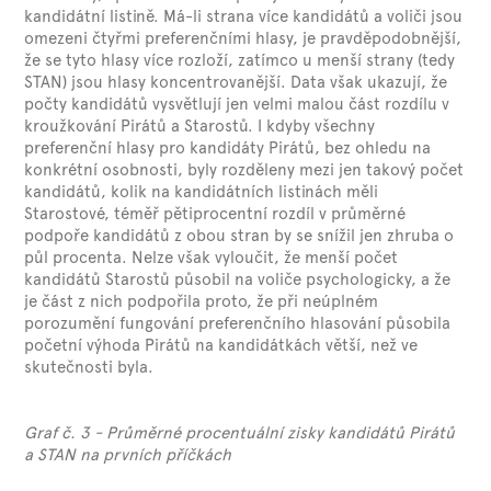
kandidátní listině. Má-li strana více kandidátů a voliči jsou
omezeni čtyřmi preferenčními hlasy, je pravděpodobnější,
že se tyto hlasy více rozloží, zatímco u menší strany (tedy
STAN) jsou hlasy koncentrovanější. Data však ukazují, že
počty kandidátů vysvětlují jen velmi malou část rozdílu v
kroužkování Pirátů a Starostů. I kdyby všechny
preferenční hlasy pro kandidáty Pirátů, bez ohledu na
konkrétní osobnosti, byly rozděleny mezi jen takový počet
kandidátů, kolik na kandidátních listinách měli
Starostové, téměř pětiprocentní rozdíl v průměrné
podpoře kandidátů z obou stran by se snížil jen zhruba o
půl procenta. Nelze však vyloučit, že menší počet
kandidátů Starostů působil na voliče psychologicky, a že
je část z nich podpořila proto, že při neúplném
porozumění fungování preferenčního hlasování působila
početní výhoda Pirátů na kandidátkách větší, než ve
skutečnosti byla.
Graf č. 3 - Průměrné procentuální zisky kandidátů Pirátů
a STAN na prvních příčkách