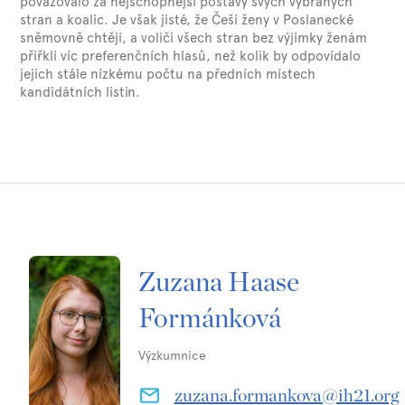
považovalo za nejschopnější postavy svých vybraných
stran a koalic. Je však jisté, že Češi ženy v Poslanecké
sněmovně chtějí, a voliči všech stran bez výjimky ženám
přiřkli víc preferenčních hlasů, než kolik by odpovídalo
jejich stále nízkému počtu na předních místech
kandidátních listin.
Zuzana Haase
Formánková
Výzkumnice
zuzana.formankova@ih21.org