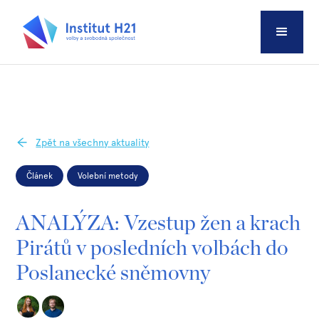
Zpět na všechny aktuality
Článek
Volební metody
ANALÝZA: Vzestup žen a krach
Pirátů v posledních volbách do
Poslanecké sněmovny