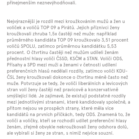
přinejmenším neznevýhodňovali.
Nejvýraznější je rozdíl mezi kroužkováním mužů a žen u
voliček a voličů TOP 09 a Pirátů. Jejich příznivci ženy
kroužkovali zhruba 1,5x častěji než muže: například
průměrného kandidáta TOP 09 kroužkovalo 3,51 procent
voličů SPOLU, zatímco průměrnou kandidátku 5,53
procent. O čtvrtinu častěji než mužům udíleli ženám
přednostní hlasy voliči ČSSD, KSČM a STAN. Voliči ODS,
Přísahy a SPD mezi muži a ženami v četnosti udílení
preferenčních hlasů nedělali rozdíly, zatímco voliči KDU-
ČSL ženy kroužkovali dokonce o čtvrtinu méně často než
muže. Potvrzuje se tedy, že voliči liberálních a levicových
stran volí ženy častěji než pravicově a konzervativně
smýšlející lidé. Je zajímavé, že existují podstatné rozdíly
mezi jednotlivými stranami, které kandidovaly společně, a
přitom nejsou ve prospěch strany, které měla více
kandidátů na prvních příčkách, tedy ODS. Znamená to, že
voliči a voličky, kteří se rozhodli udílet preferenční hlasy
ženám, zřejmě obvykle nekroužkovali ženy odshora dolů,
ale vybírali si ženy ze stran, s nimiž nejvíce souzní.