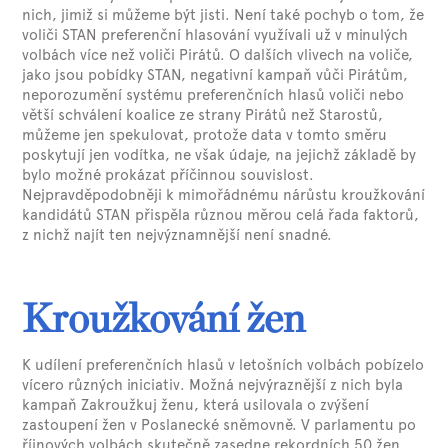
nich, jimiž si můžeme být jisti. Není také pochyb o tom, že
voliči STAN preferenční hlasování využívali už v minulých
volbách více než voliči Pirátů. O dalších vlivech na voliče,
jako jsou pobídky STAN, negativní kampaň vůči Pirátům,
neporozumění systému preferenčních hlasů voliči nebo
větší schválení koalice ze strany Pirátů než Starostů,
můžeme jen spekulovat, protože data v tomto směru
poskytují jen vodítka, ne však údaje, na jejichž základě by
bylo možné prokázat příčinnou souvislost.
Nejpravděpodobněji k mimořádnému nárůstu kroužkování
kandidátů STAN přispěla různou měrou celá řada faktorů,
z nichž najít ten nejvýznamnější není snadné.
Kroužkování žen
K udílení preferenčních hlasů v letošních volbách pobízelo
vícero různých iniciativ. Možná nejvýraznější z nich byla
kampaň Zakroužkuj ženu, která usilovala o zvýšení
zastoupení žen v Poslanecké sněmovně. V parlamentu po
říjnových volbách skutečně zasedne rekordních 50 žen