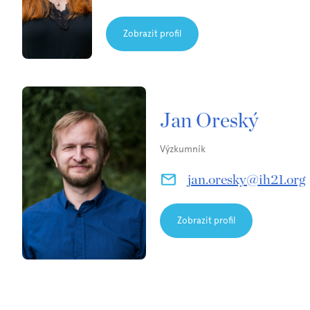
Zobrazit profil
Jan Oreský
Výzkumník
jan.oresky@ih21.org
Zobrazit profil