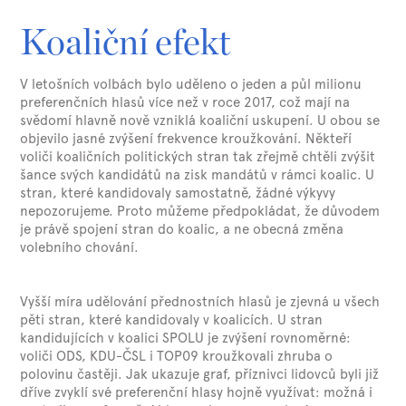
Koaliční efekt
V letošních volbách bylo uděleno o jeden a půl milionu
preferenčních hlasů více než v roce 2017, což mají na
svědomí hlavně nově vzniklá koaliční uskupení. U obou se
objevilo jasné zvýšení frekvence kroužkování. Někteří
voliči koaličních politických stran tak zřejmě chtěli zvýšit
šance svých kandidátů na zisk mandátů v rámci koalic. U
stran, které kandidovaly samostatně, žádné výkyvy
nepozorujeme. Proto můžeme předpokládat, že důvodem
je právě spojení stran do koalic, a ne obecná změna
volebního chování.
Vyšší míra udělování přednostních hlasů je zjevná u všech
pěti stran, které kandidovaly v koalicích. U stran
kandidujících v koalici SPOLU je zvýšení rovnoměrné:
voliči ODS, KDU-ČSL i TOP09 kroužkovali zhruba o
polovinu častěji. Jak ukazuje graf, příznivci lidovců byli již
dříve zvyklí své preferenční hlasy hojně využívat: možná i