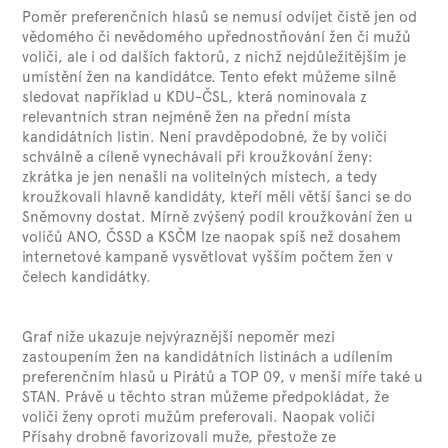
Poměr preferenčních hlasů se nemusí odvíjet čistě jen od
vědomého či nevědomého upřednostňování žen či mužů
voliči, ale i od dalších faktorů, z nichž nejdůležitějším je
umístění žen na kandidátce. Tento efekt můžeme silně
sledovat například u KDU-ČSL, která nominovala z
relevantních stran nejméně žen na přední místa
kandidátních listin. Není pravděpodobné, že by voliči
schválně a cíleně vynechávali při kroužkování ženy:
zkrátka je jen nenašli na volitelných místech, a tedy
kroužkovali hlavně kandidáty, kteří měli větší šanci se do
Sněmovny dostat. Mírně zvýšený podíl kroužkování žen u
voličů ANO, ČSSD a KSČM lze naopak spíš než dosahem
internetové kampaně vysvětlovat vyšším počtem žen v
čelech kandidátky.
Graf níže ukazuje nejvýraznější nepoměr mezi
zastoupením žen na kandidátních listinách a udílením
preferenčním hlasů u Pirátů a TOP 09, v menší míře také u
STAN. Právě u těchto stran můžeme předpokládat, že
voliči ženy oproti mužům preferovali. Naopak voliči
Přísahy drobně favorizovali muže, přestože ze