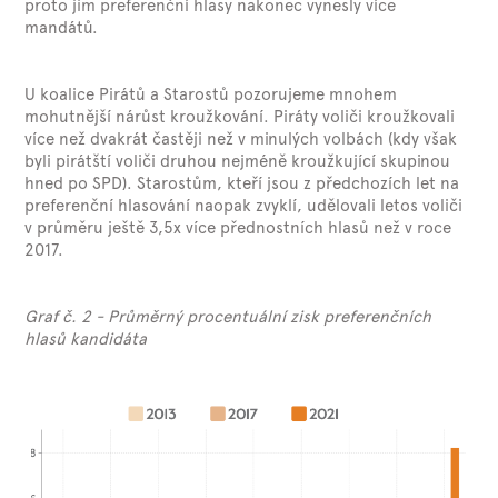
proto jim preferenční hlasy nakonec vynesly více
mandátů.
U koalice Pirátů a Starostů pozorujeme mnohem
mohutnější nárůst kroužkování. Piráty voliči kroužkovali
více než dvakrát častěji než v minulých volbách (kdy však
byli pirátští voliči druhou nejméně kroužkující skupinou
hned po SPD). Starostům, kteří jsou z předchozích let na
preferenční hlasování naopak zvyklí, udělovali letos voliči
v průměru ještě 3,5x více přednostních hlasů než v roce
2017.
Graf č. 2 - Průměrný procentuální zisk preferenčních
hlasů kandidáta