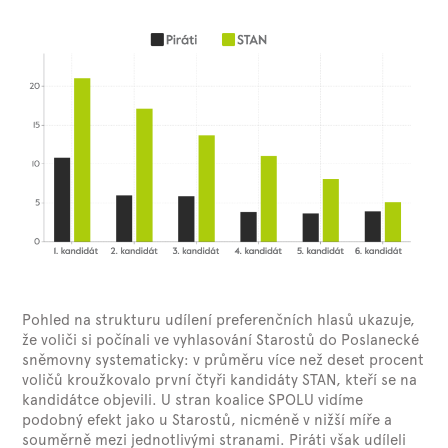
Pohled na strukturu udílení preferenčních hlasů ukazuje,
že voliči si počínali ve vyhlasování Starostů do Poslanecké
sněmovny systematicky: v průměru více než deset procent
voličů kroužkovalo první čtyři kandidáty STAN, kteří se na
kandidátce objevili. U stran koalice SPOLU vidíme
podobný efekt jako u Starostů, nicméně v nižší míře a
souměrně mezi jednotlivými stranami. Piráti však udíleli