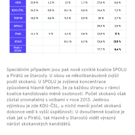
Speciálním případem jsou pak nově vzniklé koalice SPOLU
a Pirátů se Starosty. U obou se několikanásobně zvýšil
podíl skokanů. U SPOLU je zvýšená koncentrace
způsobená hlavně faktem, že za každou stranu v rámci
koalice kandidovalo méně osobností. Počet skokanů však
zůstal srovnatelný s volbami v roce 2013. Jedinou
výjimkou je zde KDU-ČSL, u nichž menší počet skokanů
dokonce vedl k vyšší úspěšnosti. U dvoučlenné koalice je
však jak u Pirátů, tak hlavně u Starostů vidět výrazný
nárůst skokanských kandidátů.