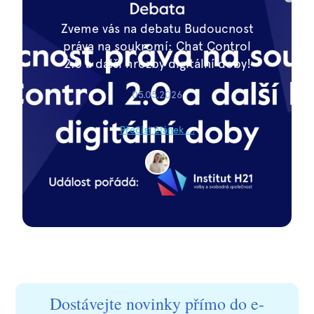
Zveme vás na debatu Budoucnost
práva na soukromí: Chat Control
2.0 a další hrozby digitální doby!
05.05.2026
Přečíst článek ...
Dostávejte novinky přímo do e-