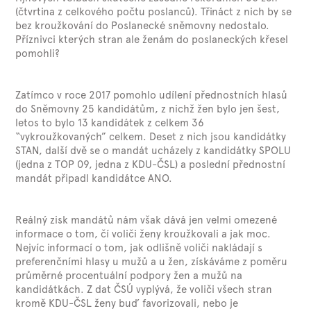
(čtvrtina z celkového počtu poslanců). Třináct z nich by se
bez kroužkování do Poslanecké sněmovny nedostalo.
Příznivci kterých stran ale ženám do poslaneckých křesel
pomohli?
Zatímco v roce 2017 pomohlo udílení přednostních hlasů
do Sněmovny 25 kandidátům, z nichž žen bylo jen šest,
letos to bylo 13 kandidátek z celkem 36
“vykroužkovaných” celkem. Deset z nich jsou kandidátky
STAN, další dvě se o mandát ucházely z kandidátky SPOLU
(jedna z TOP 09, jedna z KDU-ČSL) a poslední přednostní
mandát připadl kandidátce ANO.
Reálný zisk mandátů nám však dává jen velmi omezené
informace o tom, čí voliči ženy kroužkovali a jak moc.
Nejvíc informací o tom, jak odlišně voliči nakládají s
preferenčními hlasy u mužů a u žen, získáváme z poměru
průměrné procentuální podpory žen a mužů na
kandidátkách. Z dat ČSÚ vyplývá, že voliči všech stran
kromě KDU-ČSL ženy buď favorizovali, nebo je