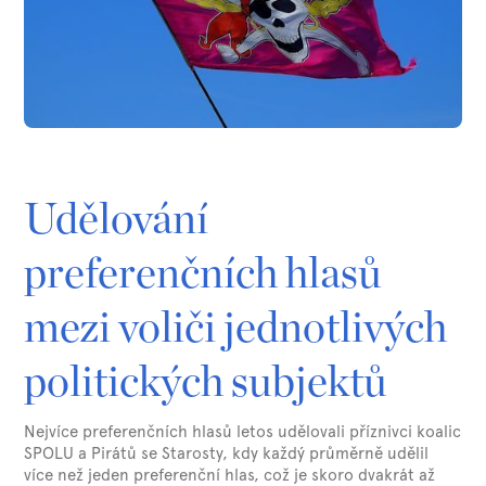
Udělování
preferenčních hlasů
mezi voliči jednotlivých
politických subjektů
Nejvíce preferenčních hlasů letos udělovali příznivci koalic
SPOLU a Pirátů se Starosty, kdy každý průměrně udělil
více než jeden preferenční hlas, což je skoro dvakrát až