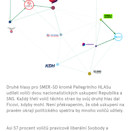
Druhé hlasy pro SMER-SD kromě Pellegriniho HLASu
udíleli voliči dvou nacionalistických uskupení Republika a
SNS. Každý třetí volič těchto stran by svůj druhý hlas dal
Ficovi, kdyby mohl. Není překvapením, že obě uskupení na
pravém okraji politického spektra by mnoho voličů sdílely.
Asi 57 procent voličů pravicově liberální Svobody a