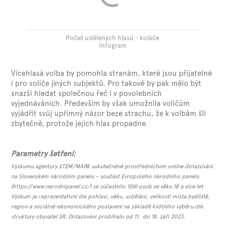
Počet udělených hlasů - koláče
Infogram
Vícehlasá volba by pomohla stranám, které jsou přijatelné
i pro voliče jiných subjektů. Pro takové by pak mělo být
snazší hledat společnou řeč i v povolebních
vyjednáváních. Především by však umožnila voličům
vyjádřit svůj upřímný názor beze strachu, že k volbám šli
zbytečně, protože jejich hlas propadne.
Parametry šetření:
Výzkumu agentury STEM/MARK uskutečněné prostřednictvím online dotazování
na Slovenském národním panelu – součást Evropského národního panelu
(https://www.narodnipanel.cz/) se zúčastnilo 1061 osob ve věku 18 a více let.
Výzkum je reprezentativní dle pohlaví, věku, vzdělání, velikosti místa bydliště,
region a sociálně-ekonomického postavení na základě kvótního výběru dle
struktury obyvatel SR. Dotazování probíhalo od 11. do 18. září 2023.