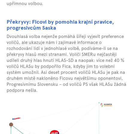
upřímnou volbou.
Překryvy: Ficovi by pomohla krajní pravice,
progresivcům Saska
Dvouhlasá volba nejenže pomáhá šířeji vyjevit preference
voličů, ale ukazuje nám i zajímavé informace o
rozhodování lidí v jednohlasé volbě, podíváme-li se na
překryvy hlasů mezi stranami. Voliči SMERu nejčastěji
udíleli druhý hlas hnutí HLAS-SD a naopak: více než 40 %
voličů HLASu by podpořilo Fica, kdyby jim to volební
systém umožnil. Asi deset procent voličů HLASu je pak na
druhém místě nakloněno Ficovu největšímu oponentovi,
Progresivnímu Slovensku – od voličů PS však HLASu žádná
podpora nešla.