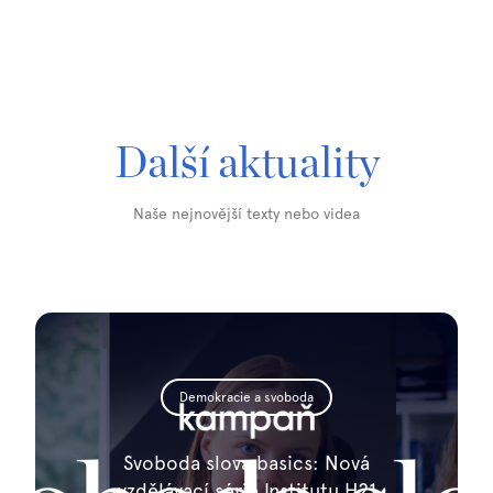
Další aktuality
Naše nejnovější texty nebo videa
Demokracie a svoboda
Svoboda slova basics: Nová
vzdělávací série Institutu H21