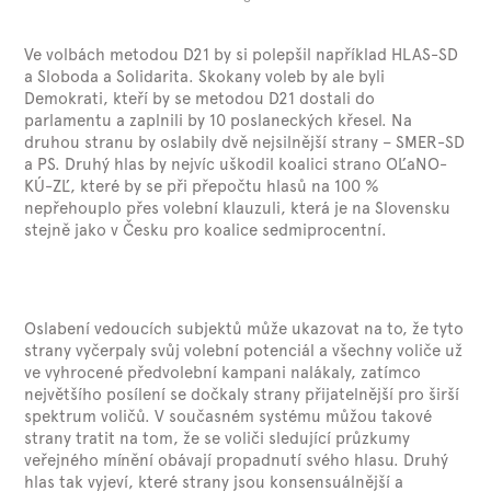
Ve volbách metodou D21 by si polepšil například HLAS-SD
a Sloboda a Solidarita. Skokany voleb by ale byli
Demokrati, kteří by se metodou D21 dostali do
parlamentu a zaplnili by 10 poslaneckých křesel. Na
druhou stranu by oslabily dvě nejsilnější strany – SMER-SD
a PS. Druhý hlas by nejvíc uškodil koalici strano OĽaNO-
KÚ-ZĽ, které by se při přepočtu hlasů na 100 %
nepřehouplo přes volební klauzuli, která je na Slovensku
stejně jako v Česku pro koalice sedmiprocentní.
Oslabení vedoucích subjektů může ukazovat na to, že tyto
strany vyčerpaly svůj volební potenciál a všechny voliče už
ve vyhrocené předvolební kampani nalákaly, zatímco
největšího posílení se dočkaly strany přijatelnější pro širší
spektrum voličů. V současném systému můžou takové
strany tratit na tom, že se voliči sledující průzkumy
veřejného mínění obávají propadnutí svého hlasu. Druhý
hlas tak vyjeví, které strany jsou konsensuálnější a