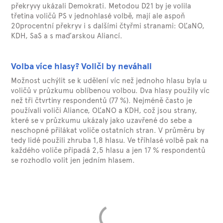
překryvy ukázali Demokrati. Metodou D21 by je volila
třetina voličů PS v jednohlasé volbě, mají ale aspoň
20procentní překryv i s dalšími čtyřmi stranami: OĽaNO,
KDH, SaS a s maďarskou Aliancí.
Volba více hlasy? Voliči by neváhali
Možnost uchýlit se k udělení víc než jednoho hlasu byla u
voličů v průzkumu oblíbenou volbou. Dva hlasy použily víc
než tři čtvrtiny respondentů (77 %). Nejméně často je
používali voliči Aliance, OĽaNO a KDH, což jsou strany,
které se v průzkumu ukázaly jako uzavřené do sebe a
neschopné přilákat voliče ostatních stran. V průměru by
tedy lidé použili zhruba 1,8 hlasu. Ve tříhlasé volbě pak na
každého voliče připadá 2,5 hlasu a jen 17 % respondentů
se rozhodlo volit jen jedním hlasem.