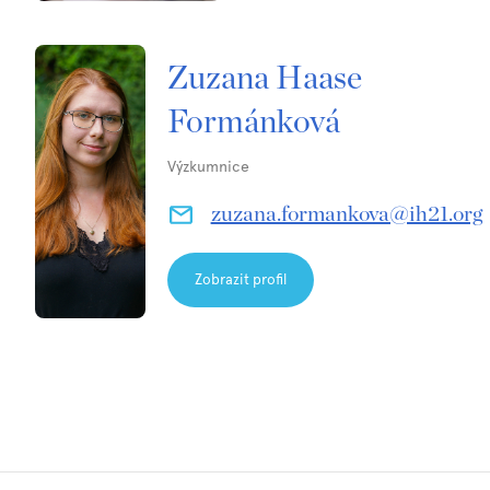
Zuzana Haase
Formánková
Výzkumnice
zuzana.formankova@ih21.org
Zobrazit profil