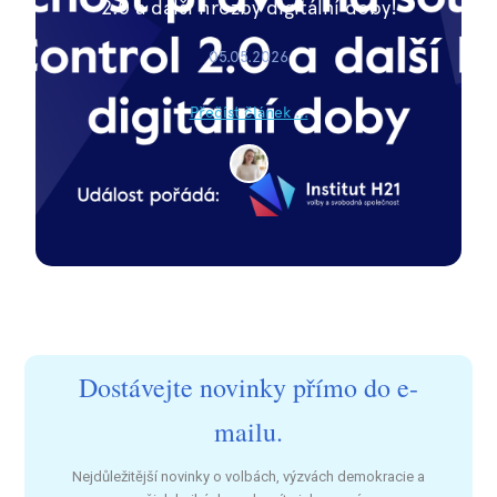
2.0 a další hrozby digitální doby!
05.05.2026
Přečíst článek ...
Dostávejte novinky přímo do e-
mailu.
Nejdůležitější novinky o volbách, výzvách demokracie a