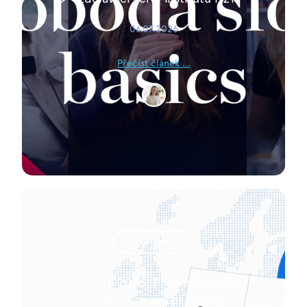
06.07.2026
Přečíst článek ...
Volební metody
Eurovize 2026: Proč má soutěž
nová hlasovací pravidla?