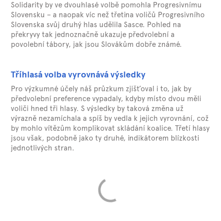
Solidarity by ve dvouhlasé volbě pomohla Progresivnímu
Slovensku – a naopak víc než třetina voličů Progresivního
Slovenska svůj druhý hlas udělila Sasce. Pohled na
překryvy tak jednoznačně ukazuje předvolební a
povolební tábory, jak jsou Slovákům dobře známé.
Tříhlasá volba vyrovnává výsledky
Pro výzkumné účely náš průzkum zjišťoval i to, jak by
předvolební preference vypadaly, kdyby místo dvou měli
voliči hned tři hlasy. S výsledky by taková změna už
výrazně nezamíchala a spíš by vedla k jejich vyrovnání, což
by mohlo vítězům komplikovat skládání koalice. Třetí hlasy
jsou však, podobně jako ty druhé, indikátorem blízkosti
jednotlivých stran.