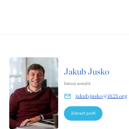
Jakub Jusko
Datový analytik
jakub.jusko@ih21.org
Zobrazit profil