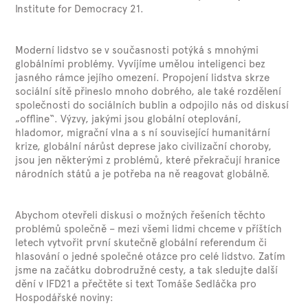
Institute for Democracy 21.
Moderní lidstvo se v současnosti potýká s mnohými
globálními problémy. Vyvíjíme umělou inteligenci bez
jasného rámce jejího omezení. Propojení lidstva skrze
sociální sítě přineslo mnoho dobrého, ale také rozdělení
společnosti do sociálních bublin a odpojilo nás od diskusí
„offline“. Výzvy, jakými jsou globální oteplování,
hladomor, migrační vlna a s ní související humanitární
krize, globální nárůst deprese jako civilizační choroby,
jsou jen některými z problémů, které překračují hranice
národních států a je potřeba na ně reagovat globálně.
Abychom otevřeli diskusi o možných řešeních těchto
problémů společně – mezi všemi lidmi chceme v příštích
letech vytvořit první skutečně globální referendum či
hlasování o jedné společné otázce pro celé lidstvo. Zatím
jsme na začátku dobrodružné cesty, a tak sledujte další
dění v IFD21 a přečtěte si text Tomáše Sedláčka pro
Hospodářské noviny: