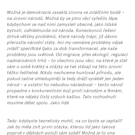
Možná je demokracie zaseklá zrovna ve zvláštním bodě –
na úrovni národů. Možná by se plno věcí vyřešilo lépe,
kdybychom se nad nimi zamysleli obecně, jako lidské
bytosti, odhlédnuvše od národa. Koneckonců řešení
drtivé většiny problémů, které národy trápí, již dávno
přerostla národní státy. Ani my nemáme problémy nějak
zvlášť specifické (jako za dob transformace), ale naše
problémy jsou světové. Od migrace, přes ekologii, regulaci
nadnárodních trhů – to všechno jsou věci, na které je stát
sám o sobě krátký a otázky se tak stávají na této úrovni
těžko řešitelné. Nikdo nechceme huntovat přírodu, ale
pokud začne ohleduplněji (a tedy dráž) vyrábět jen jeden
národ – a ostatní ho nebudou následovat – tento národ
propadne v konkurenčním boji proti národům a firmám,
které na nějaký čistý vzduch kašlou. Tato rozhodnutí
musíme dělat spolu. Jako lidé.
Tedy: kdybyste teoreticky mohli, na co byste se zeptali?
Jak by měla znít první otázka, kterou lid jako takový
poprvé v dějinách položí sám sobě? Možná je to ona