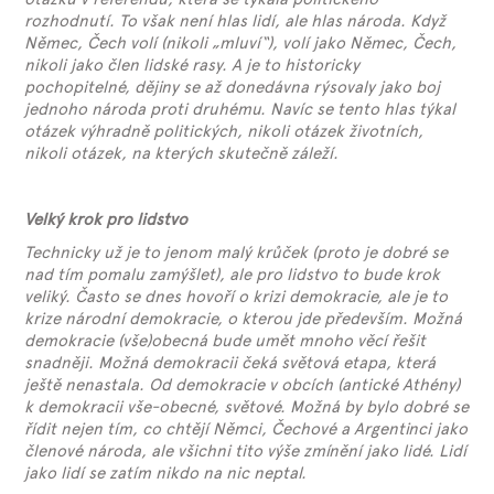
rozhodnutí. To však není hlas lidí, ale hlas národa. Když
Němec, Čech volí (nikoli „mluví“), volí jako Němec, Čech,
nikoli jako člen lidské rasy. A je to historicky
pochopitelné, dějiny se až donedávna rýsovaly jako boj
jednoho národa proti druhému. Navíc se tento hlas týkal
otázek výhradně politických, nikoli otázek životních,
nikoli otázek, na kterých skutečně záleží.
Velký krok pro lidstvo
Technicky už je to jenom malý krůček (proto je dobré se
nad tím pomalu zamýšlet), ale pro lidstvo to bude krok
veliký. Často se dnes hovoří o krizi demokracie, ale je to
krize národní demokracie, o kterou jde především. Možná
demokracie (vše)obecná bude umět mnoho věcí řešit
snadněji. Možná demokracii čeká světová etapa, která
ještě nenastala. Od demokracie v obcích (antické Athény)
k demokracii vše-obecné, světové. Možná by bylo dobré se
řídit nejen tím, co chtějí Němci, Čechové a Argentinci jako
členové národa, ale všichni tito výše zmínění jako lidé. Lidí
jako lidí se zatím nikdo na nic neptal.