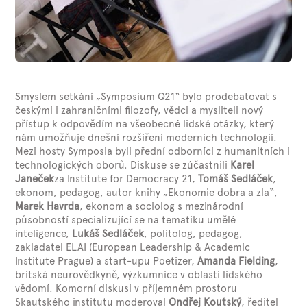
Smyslem setkání „Symposium Q21“ bylo prodebatovat s
českými i zahraničními filozofy, vědci a mysliteli nový
přístup k odpovědím na všeobecné lidské otázky, který
nám umožňuje dnešní rozšíření moderních technologií.
Mezi hosty Symposia byli přední odborníci z humanitních i
technologických oborů. Diskuse se zúčastnili
Karel
Janeček
za Institute for Democracy 21,
Tomáš Sedláček
,
ekonom, pedagog, autor knihy „Ekonomie dobra a zla“,
Marek Havrda
, ekonom a sociolog s mezinárodní
působností specializující se na tematiku umělé
inteligence,
Lukáš Sedláček
, politolog, pedagog,
zakladatel ELAI (European Leadership & Academic
Institute Prague) a start-upu Poetizer,
Amanda Fielding
,
britská neurovědkyně, výzkumnice v oblasti lidského
vědomí. Komorní diskusi v příjemném prostoru
Skautského institutu moderoval
Ondřej Koutský
, ředitel