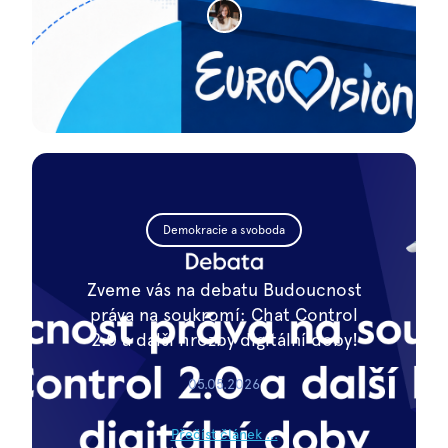
Demokracie a svoboda
Zveme vás na debatu Budoucnost
práva na soukromí: Chat Control
2.0 a další hrozby digitální doby!
05.05.2026
Přečíst článek ...