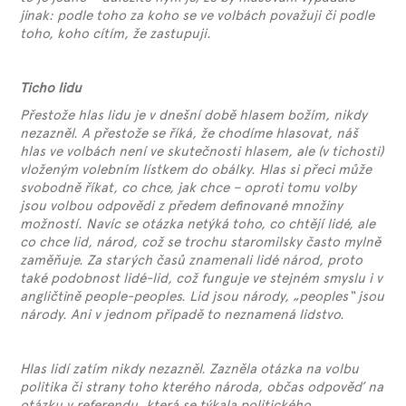
jinak: podle toho za koho se ve volbách považuji či podle
toho, koho cítím, že zastupuji.
Ticho lidu
Přestože hlas lidu je v dnešní době hlasem božím, nikdy
nezazněl. A přestože se říká, že chodíme hlasovat, náš
hlas ve volbách není ve skutečnosti hlasem, ale (v tichosti)
vloženým volebním lístkem do obálky. Hlas si přeci může
svobodně říkat, co chce, jak chce – oproti tomu volby
jsou volbou odpovědi z předem definované množiny
možností. Navíc se otázka netýká toho, co chtějí lidé, ale
co chce lid, národ, což se trochu staromilsky často mylně
zaměňuje. Za starých časů znamenali lidé národ, proto
také podobnost lidé-lid, což funguje ve stejném smyslu i v
angličtině people-peoples. Lid jsou národy, „peoples“ jsou
národy. Ani v jednom případě to neznamená lidstvo.
Hlas lidí zatím nikdy nezazněl. Zazněla otázka na volbu
politika či strany toho kterého národa, občas odpověď na
otázku v referendu, která se týkala politického