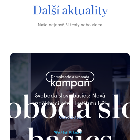
Další aktuality
Naše nejnovější texty nebo videa
Demokracie a svoboda
Svoboda slova basics: Nová
vzdělávací série Institutu H21
06.07.2026
Přečíst článek ...