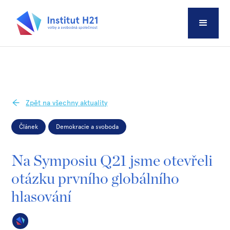
Zpět na všechny aktuality
Článek
Demokracie a svoboda
Na Symposiu Q21 jsme otevřeli
otázku prvního globálního
hlasování