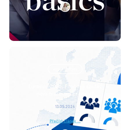
Volební metody
Eurovize 2026: Proč má soutěž
nová hlasovací pravidla?
13.05.2026
Přečíst článek ...