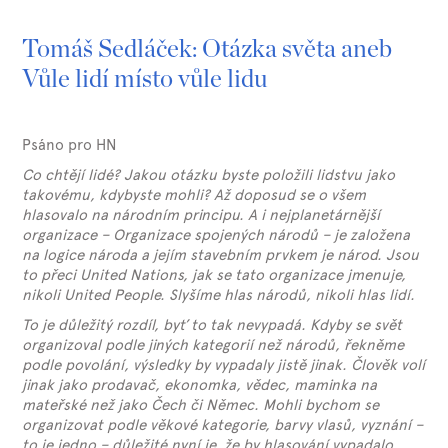
Tomáš Sedláček: Otázka světa aneb
Vůle lidí místo vůle lidu
Psáno pro HN
Co chtějí lidé? Jakou otázku byste položili lidstvu jako
takovému, kdybyste mohli? Až doposud se o všem
hlasovalo na národním principu. A i nejplanetárnější
organizace – Organizace spojených národů – je založena
na logice národa a jejím stavebním prvkem je národ. Jsou
to přeci United Nations, jak se tato organizace jmenuje,
nikoli United People. Slyšíme hlas národů, nikoli hlas lidí.
To je důležitý rozdíl, byť to tak nevypadá. Kdyby se svět
organizoval podle jiných kategorií než národů, řekněme
podle povolání, výsledky by vypadaly jistě jinak. Člověk volí
jinak jako prodavač, ekonomka, vědec, maminka na
mateřské než jako Čech či Němec. Mohli bychom se
organizovat podle věkové kategorie, barvy vlasů, vyznání –
to je jedno – důležité nyní je, že by hlasování vypadalo