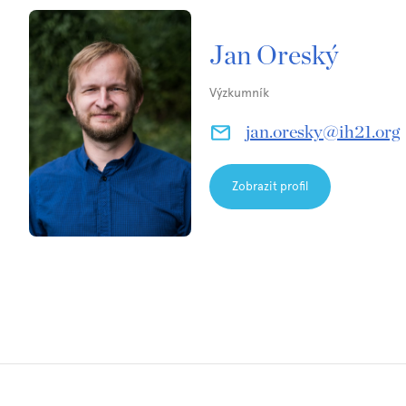
Jan Oreský
Výzkumník
jan.oresky@ih21.org
Zobrazit profil