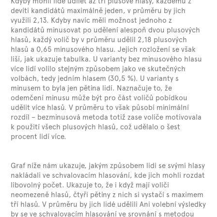
Kdyby mohli lidé udílet až tři plusové hlasy, každému z
devíti kandidátů maximálně jeden, v průměru by jich
využili 2,13. Kdyby navíc měli možnost jednoho z
kandidátů minusovat po udělení alespoň dvou plusových
hlasů, každý volič by v průměru udělil 2,18 plusových
hlasů a 0,65 minusového hlasu. Jejich rozložení se však
liší, jak ukazuje tabulka. U varianty bez minusového hlasu
více lidí volilo stejným způsobem jako ve skutečných
volbách, tedy jedním hlasem (30,5 %). U varianty s
minusem to byla jen pětina lidí. Naznačuje to, že
odemčení minusu může být pro část voličů pobídkou
udělit více hlasů. V průměru to však působí minimální
rozdíl – bezminusová metoda totiž zase voliče motivovala
k použití všech plusových hlasů, což udělalo o šest
procent lidí více.
Graf níže nám ukazuje, jakým způsobem lidi se svými hlasy
nakládali ve schvalovacím hlasování, kde jich mohli rozdat
libovolný počet. Ukazuje to, že i když mají voliči
neomezeně hlasů, čtyři pětiny z nich si vystačí s maximem
tří hlasů. V průměru by jich lidé udělili Ani volební výsledky
by se ve schvalovacím hlasování ve srovnání s metodou