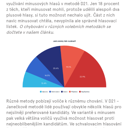
využívání minusových hlasů v metodě D21. Jen 18 procent
z těch, kteří minusovat mohli, protože udělili alespoň dva
plusové hlasy, si tuto možnost nechalo ujít. Část z nich
navíc minusovat chtěla, nevyplnila ale správně hlasovací
lístek.
O chybování v různých volebních metodách se
dočtete v našem článku.
Různé metody pobízejí voliče k různému chování. V D21 –
Janečkově metodě lidé používají obvykle několik hlasů pro
nejsilněji preferované kandidáty. Ve variantě s minusem
pak velká většina voličů využívá možnost hlasovat proti
nejneoblíbenějším kandidátům. Ve schvalovacím hlasování