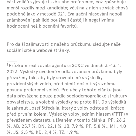
část voličů vyjevuje i své slabé preference, což způsobuje
menší rozdíly mezi kandidáty; většina z nich se však chová
podobně jako v metodě D21. Evaluační hlasování neboli
známkování pak lidé používali častěji k negativnímu
hodnocení než k ocenění favoritů.
Pro další zajímavosti z našeho průzkumu sledujte naše
sociální sítě a webové stránky.
_____
1
Průzkum realizovala agentura SC&C ve dnech 3.-13. 1.
2023. Výsledky uvedené v odkazovaném průzkumu byly
převáženy tak, aby byly srovnatelné s výsledky
prezidentských voleb, před nimiž došlo k výraznému
posunu preferencí voličů. Pro účely tohoto článku jsou
data převážena pouze podle sociodemografické struktury
obyvatelstva, a volební výsledky se proto liší. Do výsledků
je zahrnut Josef Středula, který z volby odstoupil krátce
před prvním kolem. Výsledky volby jedním hlasem (FPTP) v
převáženém datasetu užívaném v tomto článku: PP: 26,2
%; AB: 25,7 %; DN: 22,1 %; JB: 7,9 %; PF: 5,8 %;, MH: 4,0
%; JS: 2,5 %; KD: 2,4 %; TZ: 1,9 %.