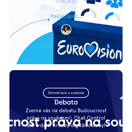
13.05.2026
Přečíst článek ...
Demokracie a svoboda
Zveme vás na debatu Budoucnost
práva na soukromí: Chat Control
2.0 a další hrozby digitální doby!