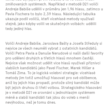
zmiňovaných systémech. Například v metodě D21 voliči
Andreje Babiše udělili v průměru jen 1,96 hlasu, zatímco u
Pavla Fischera to bylo 2,39 hlasu. Následující tabulka
ukazuje podíl voličů, kteří vícehlasé metody využívali
stejně, jako kdyby volili ve skutečných volbách: udělili
tedy jediný hlas.
Voliči Andreje Babiše, Jaroslava Bašty a Josefa Středuly si
nejvíce ze všech neuměli vybrat z ostatních kandidátů.
Voliči Petra Pavla a Danuše Nerudové si našli další favority
pro udělení druhých a třetích hlasů mnohem častěji.
Nejvíce však možnost udělit více hlasů využívali příznivci
slabších kandidátů jako Pavel Fischer, Marek Hilšer a
Tomáš Zima. To je logická volební strategie: vícehlasé
metody jim totiž umožňují hlasovat pro své oblíbence,
aniž by jejich hlas propadl, protože silný kandidát může
být jejich druhou či třetí volbou. Strategického hlasování
je v metodě D21 ve srovnání s jednohlasým systémem
méně a slabší kandidáti tak jdou do voleb s menší
nevýhodou, než je tomu dnes.