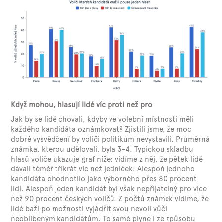
Když mohou, hlasují lidé víc proti než pro
Jak by se lidé chovali, kdyby ve volební místnosti měli
každého kandidáta oznámkovat? Zjistili jsme, že moc
dobré vysvědčení by voliči politikům nevystavili. Průměrná
známka, kterou udělovali, byla 3-4. Typickou skladbu
hlasů voliče ukazuje graf níže: vidíme z něj, že pětek lidé
dávali téměř třikrát víc než jedniček. Alespoň jednoho
kandidáta ohodnotilo jako výborného přes 80 procent
lidí. Alespoň jeden kandidát byl však nepřijatelný pro více
než 90 procent českých voličů. Z počtů známek vidíme, že
lidé baží po možnosti vyjádřit svou nevoli vůči
neoblíbeným kandidátům. To samé plyne i ze způsobu