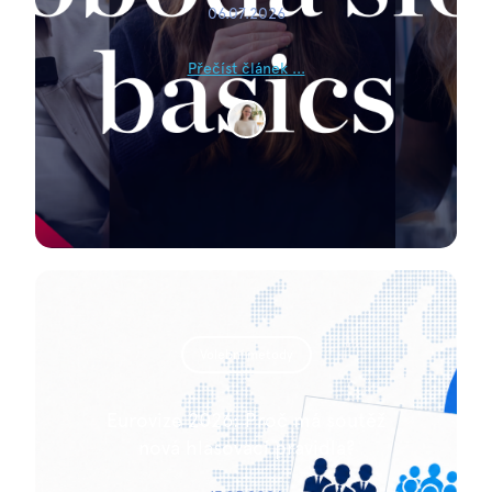
06.07.2026
Přečíst článek ...
Volební metody
Eurovize 2026: Proč má soutěž
nová hlasovací pravidla?