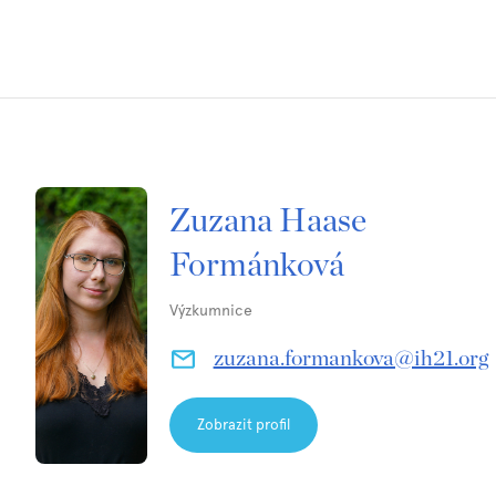
Zuzana Haase
Formánková
Výzkumnice
zuzana.formankova@ih21.org
Zobrazit profil