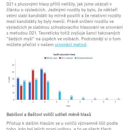
D21 s plusovými hlasy příliš nelišily, jak jsme ukázali v
článku o výsledcích. Jedinými rozdíly by bylo, že někteří
velmi slabí kandidáti by mírně posílili a že relativní rozdíly
mezi kandidáty by byly menší. Právě snížení rozdílu ve
výsledcích je slabinou schvalovacího hlasování ve srovnání
s metodou D21. Teoreticky totiž zvyšuje šanci takzvaných
“šedých myší” na úspěch ve volbách. Podrobněji si o tom
můžete přečíst v našem
srovnání metod
.
Babišovi a Baštovi voliči udíleli méně hlasů
Přístup k dalším hlasům se u voličů významně lišil podle
toho, kdo byl jejich první volbou, a to ve všech třech