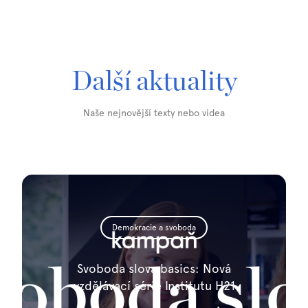
Další aktuality
Naše nejnovější texty nebo videa
Demokracie a svoboda
Svoboda slova basics: Nová
vzdělávací série Institutu H21