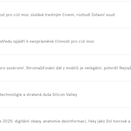
st pro cizí moc zůstává trestným činem, rozhodl Ústavní soud
 středu vyjádří k neoprávněné činnosti pro cizí moc
pro soukromí. Shromažďování dat z mobilů je nelegální, potvrdil Nejvyš
technológie a stratená duša Silicon Valley
e 2025: digitální obavy, anatomie dezinformací, řeky jako živí tvorové 