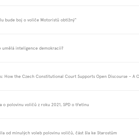
u bude boj o voliče Motoristů obtížný“
e umělá inteligence demokracii?
ls: How the Czech Constitutional Court Supports Open Discourse – A
a o polovinu voličů z roku 2021, SPD o třetinu
tila od minulých voleb polovinu voličů, část šla ke Starostům