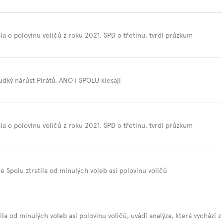
la o polovinu voličů z roku 2021, SPD o třetinu, tvrdí průzkum
dký nárůst Pirátů. ANO i SPOLU klesají
la o polovinu voličů z roku 2021, SPD o třetinu, tvrdí průzkum
e Spolu ztratila od minulých voleb asi polovinu voličů
tila od minulých voleb asi polovinu voličů, uvádí analýza, která vycház