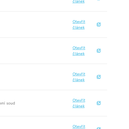
článek
Otevřít
článek
Otevřít
článek
Otevřít
článek
Otevřít
avní soud
článek
Otevřít