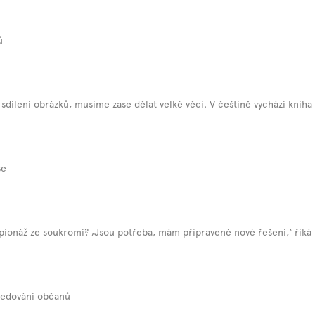
ů
 sdílení obrázků, musíme zase dělat velké věci. V češtině vychází kniha
se
špionáž ze soukromí? ‚Jsou potřeba, mám připravené nové řešení,‘ říká
ledování občanů