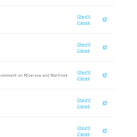
Otevřít
článek
Otevřít
článek
Otevřít
 Comment on Mizerova and Martinek
článek
Otevřít
článek
Otevřít
článek