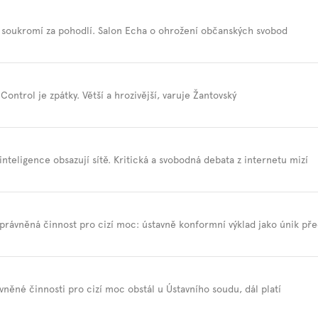
soukromí za pohodlí. Salon Echa o ohrožení občanských svobod
Control je zpátky. Větší a hrozivější, varuje Žantovský
inteligence obsazují sítě. Kritická a svobodná debata z internetu mizí
právněná činnost pro cizí moc: ústavně konformní výklad jako únik př
vněné činnosti pro cizí moc obstál u Ústavního soudu, dál platí