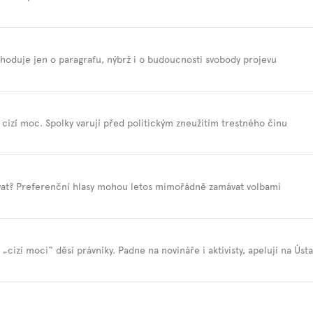
hoduje jen o paragrafu, nýbrž i o budoucnosti svobody projevu
 cizí moc. Spolky varují před politickým zneužitím trestného činu
vat? Preferenční hlasy mohou letos mimořádně zamávat volbami
cizí moci“ děsí právníky. Padne na novináře i aktivisty, apelují na Úst