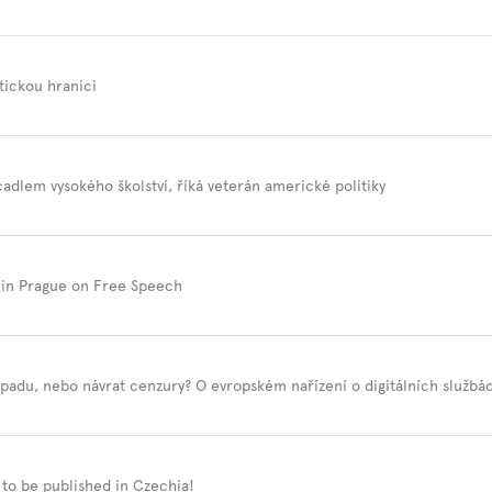
tickou hranici
cadlem vysokého školství, říká veterán americké politiky
 in Prague on Free Speech
padu, nebo návrat cenzury? O evropském nařízení o digitálních službá
to be published in Czechia!