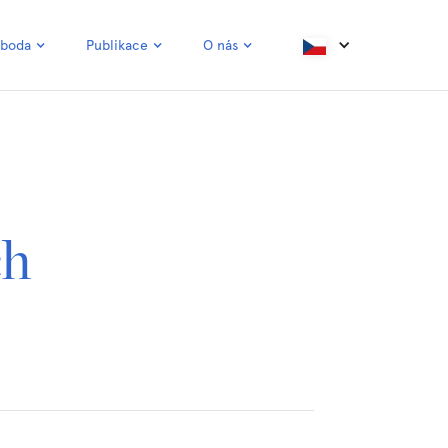
oboda
Publikace
O nás
ch