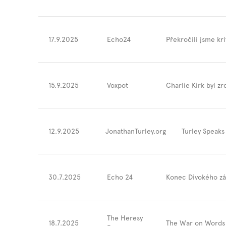
17.9.2025
Echo24
Překročili jsme kri
15.9.2025
Voxpot
Charlie Kirk byl zr
12.9.2025
JonathanTurley.org
Turley Speaks
30.7.2025
Echo 24
Konec Divokého zá
The Heresy
18.7.2025
The War on Words 