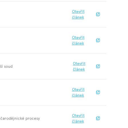
Otevřít
článek
Otevřít
článek
Otevřít
ší soud
článek
Otevřít
článek
Otevřít
a čarodějnické procesy
článek