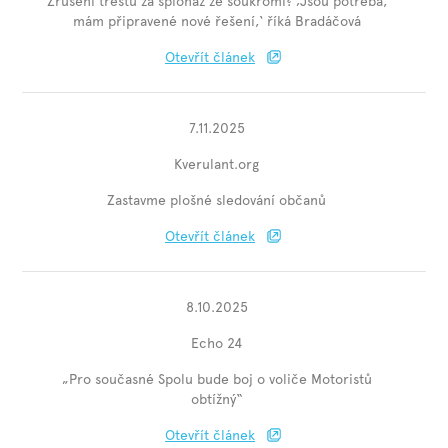
Zrušení trestů za špionáž ze soukromí? ‚Jsou potřeba,
mám připravené nové řešení,‘ říká Bradáčová
Otevřít článek
7.11.2025
Kverulant.org
Zastavme plošné sledování občanů
Otevřít článek
8.10.2025
Echo 24
„Pro současné Spolu bude boj o voliče Motoristů
obtížný“
Otevřít článek