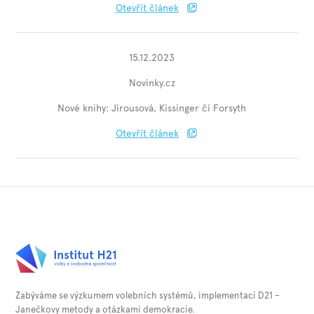
Otevřít článek
15.12.2023
Novinky.cz
Nové knihy: Jirousová, Kissinger či Forsyth
Otevřít článek
Zabýváme se výzkumem volebních systémů, implementací D21 –
Janečkovy metody a otázkami demokracie.⁠