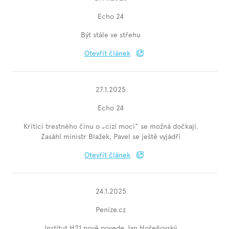
Echo 24
Být stále ve střehu
Otevřít článek
27.1.2025
Echo 24
Kritici trestného činu o „cizí moci“ se možná dočkají.
Zasáhl ministr Blažek, Pavel se ještě vyjádří
Otevřít článek
24.1.2025
Penize.cz
Institut H21 nově povede Jan Hořeňovský