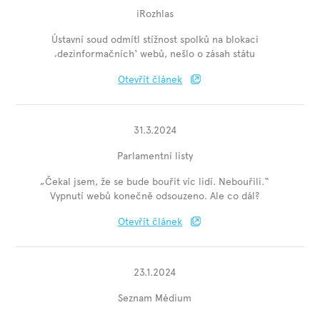
iRozhlas
Ústavní soud odmítl stížnost spolků na blokaci
‚dezinformačních‘ webů, nešlo o zásah státu
Otevřít článek
31.3.2024
Parlamentní listy
„Čekal jsem, že se bude bouřit víc lidí. Nebouřili.“
Vypnutí webů konečně odsouzeno. Ale co dál?
Otevřít článek
23.1.2024
Seznam Médium