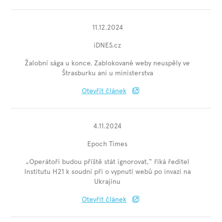
11.12.2024
iDNES.cz
Žalobní sága u konce. Zablokované weby neuspěly ve
Štrasburku ani u ministerstva
Otevřít článek
4.11.2024
Epoch Times
„Operátoři budou příště stát ignorovat,“ říká ředitel
Institutu H21 k soudní při o vypnutí webů po invazi na
Ukrajinu
Otevřít článek