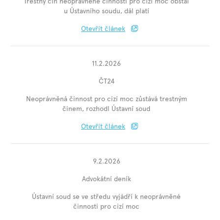
Trestný čin neoprávněné činnosti pro cizí moc obstál
u Ústavního soudu, dál platí
Otevřít článek
11.2.2026
ČT24
Neoprávněná činnost pro cizí moc zůstává trestným
činem, rozhodl Ústavní soud
Otevřít článek
9.2.2026
Advokátní deník
Ústavní soud se ve středu vyjádří k neoprávněné
činnosti pro cizí moc