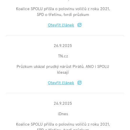
Koalice SPOLU přišla o polovinu voličů z roku 2021,
SPD o třetinu, tvrdí průzkum
Otevřít článek
26.9.2025
TN.cz
Průzkum ukázal prudký nárůst Pirátů. ANO i SPOLU
klesají
Otevřít článek
26.9.2025
iDnes
Koalice SPOLU přišla o polovinu voličů z roku 2021,