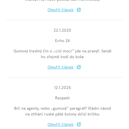
Otevřít článek
22.1.2025
Echo 24
Gumový trestný čin o „cizí moci“ jde na pranýř. Senát
ho zřejmě hodí do koše
Otevřít článek
12.1.2025
Respekt
Bič na agenty, nebo „gumový“ paragraf? Vládní návod
na stíhání ruské páté kolony sklízí kritiku
Otevřít článek