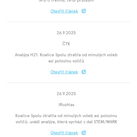
SPD o třetinu, tvrdí průzkum
Otevřít článek
26.9.2025
ČTK
Analýza H21: Koalice Spolu ztratila od minulých voleb
asi polovinu voličů
Otevřít článek
26.9.2025
iRozhlas
Koalice Spolu ztratila od minulých voleb asi polovinu
voličů, uvádí analýza, která vychází z dat STEM/MARK
Otevřít článek