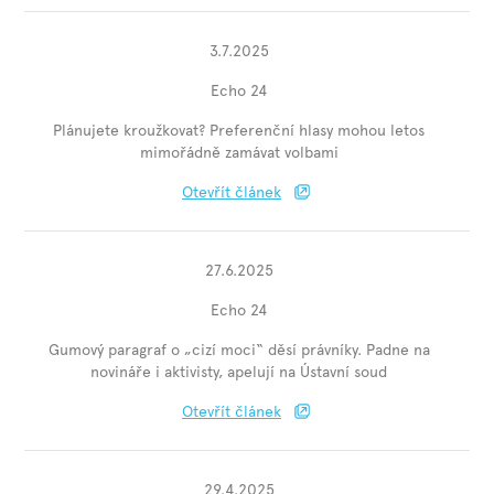
3.7.2025
Echo 24
Plánujete kroužkovat? Preferenční hlasy mohou letos
mimořádně zamávat volbami
Otevřít článek
27.6.2025
Echo 24
Gumový paragraf o „cizí moci“ děsí právníky. Padne na
novináře i aktivisty, apelují na Ústavní soud
Otevřít článek
29.4.2025