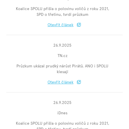
Koalice SPOLU přišla o polovinu voličů z roku 2021,
SPD o třetinu, tvrdí průzkum
Otevřít článek
26.9.2025
TN.cz
Průzkum ukázal prudký nárůst Pirátů. ANO i SPOLU
klesají
Otevřít článek
26.9.2025
iDnes
Koalice SPOLU přišla o polovinu voličů z roku 2021,