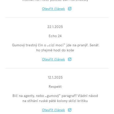
Otevřít článek
22.1.2025
Echo 24
Gumový trestný čin o „cizí moci“ jde na pranýř. Senát
ho zřejmě hodí do koše
Otevřít článek
12.1.2025
Respekt
Bič na agenty, nebo „gumový“ paragraf? Vládní návod
na stíhání ruské páté kolony sklízí kritiku
Otevřít článek