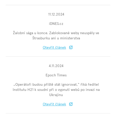
11.12.2024
iDNES.cz
Žalobní sága u konce. Zablokované weby neuspěly ve
Štrasburku ani u ministerstva
Otevřít článek
4.11.2024
Epoch Times
„Operátoři budou příště stát ignorovat,“ říká ředitel
Institutu H21 k soudní při o vypnutí webů po invazi na
Ukrajinu
Otevřít článek