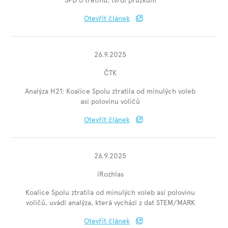
SPD o třetinu, tvrdí průzkum
Otevřít článek
26.9.2025
ČTK
Analýza H21: Koalice Spolu ztratila od minulých voleb
asi polovinu voličů
Otevřít článek
26.9.2025
iRozhlas
Koalice Spolu ztratila od minulých voleb asi polovinu
voličů, uvádí analýza, která vychází z dat STEM/MARK
Otevřít článek