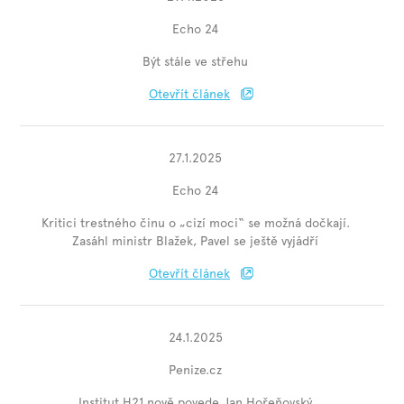
Echo 24
Být stále ve střehu
Otevřít článek
27.1.2025
Echo 24
Kritici trestného činu o „cizí moci“ se možná dočkají.
Zasáhl ministr Blažek, Pavel se ještě vyjádří
Otevřít článek
24.1.2025
Penize.cz
Institut H21 nově povede Jan Hořeňovský