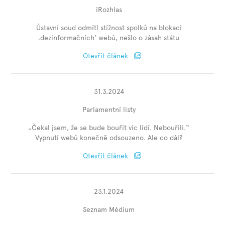
iRozhlas
Ústavní soud odmítl stížnost spolků na blokaci
‚dezinformačních‘ webů, nešlo o zásah státu
Otevřít článek
31.3.2024
Parlamentní listy
„Čekal jsem, že se bude bouřit víc lidí. Nebouřili.“
Vypnutí webů konečně odsouzeno. Ale co dál?
Otevřít článek
23.1.2024
Seznam Médium