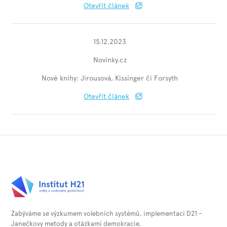
Otevřít článek
15.12.2023
Novinky.cz
Nové knihy: Jirousová, Kissinger či Forsyth
Otevřít článek
Zabýváme se výzkumem volebních systémů, implementací D21 –
Janečkovy metody a otázkami demokracie.⁠