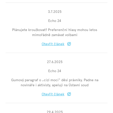
3.7.2025
Echo 24
Plánujete kroužkovat? Preferenční hlasy mohou letos
mimořádně zamávat volbami
Otevřít článek
27.6.2025
Echo 24
Gumový paragraf o „cizí moci“ děsí právníky. Padne na
novináře i aktivisty, apelují na Ústavní soud
Otevřít článek
29.4.2025