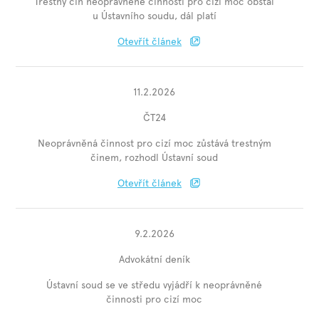
Trestný čin neoprávněné činnosti pro cizí moc obstál
u Ústavního soudu, dál platí
Otevřít článek
11.2.2026
ČT24
Neoprávněná činnost pro cizí moc zůstává trestným
činem, rozhodl Ústavní soud
Otevřít článek
9.2.2026
Advokátní deník
Ústavní soud se ve středu vyjádří k neoprávněné
činnosti pro cizí moc