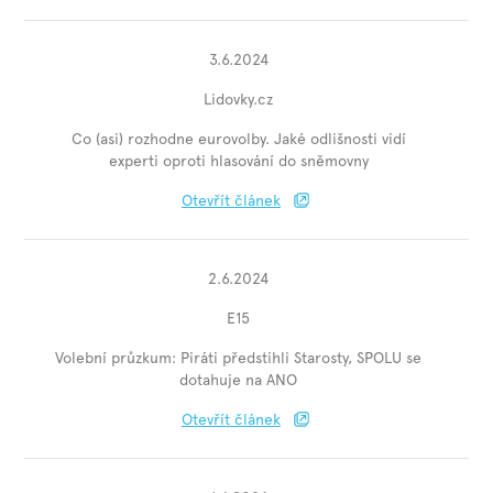
3.6.2024
Lidovky.cz
Co (asi) rozhodne eurovolby. Jaké odlišnosti vidí
experti oproti hlasování do sněmovny
Otevřít článek
2.6.2024
E15
Volební průzkum: Piráti předstihli Starosty, SPOLU se
dotahuje na ANO
Otevřít článek