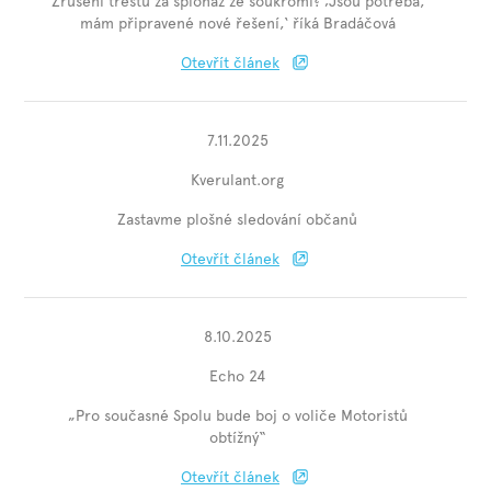
Zrušení trestů za špionáž ze soukromí? ‚Jsou potřeba,
mám připravené nové řešení,‘ říká Bradáčová
Otevřít článek
7.11.2025
Kverulant.org
Zastavme plošné sledování občanů
Otevřít článek
8.10.2025
Echo 24
„Pro současné Spolu bude boj o voliče Motoristů
obtížný“
Otevřít článek