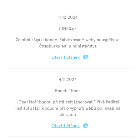
11.12.2024
iDNES.cz
Žalobní sága u konce. Zablokované weby neuspěly ve
Štrasburku ani u ministerstva
Otevřít článek
4.11.2024
Epoch Times
„Operátoři budou příště stát ignorovat,“ říká ředitel
Institutu H21 k soudní při o vypnutí webů po invazi na
Ukrajinu
Otevřít článek