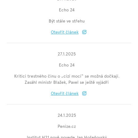
Echo 24
Být stále ve střehu
Otevřít článek
27.1.2025
Echo 24
Kritici trestného činu o „cizí moci“ se možná dočkají.
Zasáhl ministr Blažek, Pavel se ještě vyjádří
Otevřít článek
24.1.2025
Penize.cz
Institut H21 nově povede Jan Hořeňovský