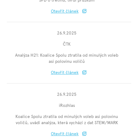
SPD o třetinu, tvrdí průzkum
Otevřít článek
26.9.2025
ČTK
Analýza H21: Koalice Spolu ztratila od minulých voleb
asi polovinu voličů
Otevřít článek
26.9.2025
iRozhlas
Koalice Spolu ztratila od minulých voleb asi polovinu
voličů, uvádí analýza, která vychází z dat STEM/MARK
Otevřít článek