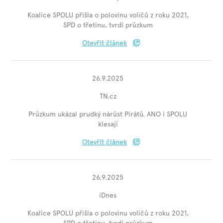
Koalice SPOLU přišla o polovinu voličů z roku 2021,
SPD o třetinu, tvrdí průzkum
Otevřít článek
26.9.2025
TN.cz
Průzkum ukázal prudký nárůst Pirátů. ANO i SPOLU
klesají
Otevřít článek
26.9.2025
iDnes
Koalice SPOLU přišla o polovinu voličů z roku 2021,