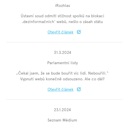
iRozhlas
Ústavní soud odmítl stížnost spolků na blokaci
‚dezinformačních‘ webů, nešlo o zásah státu
Otevřít článek
31.3.2024
Parlamentní listy
„Čekal jsem, že se bude bouřit víc lidí. Nebouřili.“
Vypnutí webů konečně odsouzeno. Ale co dál?
Otevřít článek
23.1.2024
Seznam Médium