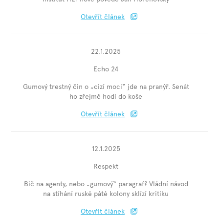
Otevřít článek
22.1.2025
Echo 24
Gumový trestný čin o „cizí moci“ jde na pranýř. Senát
ho zřejmě hodí do koše
Otevřít článek
12.1.2025
Respekt
Bič na agenty, nebo „gumový“ paragraf? Vládní návod
na stíhání ruské páté kolony sklízí kritiku
Otevřít článek