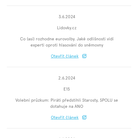
3.6.2024
Lidovky.cz
Co (asi) rozhodne eurovolby. Jaké odlišnosti vidí
experti oproti hlasování do sněmovny
Otevřít článek
2.6.2024
E15
Volební průzkum: Piráti předstihli Starosty, SPOLU se
dotahuje na ANO
Otevřít článek