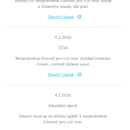
Trestný čin neoprávněné činnosti pro cizí moc obstál
u Ústavního soudu, dál platí
Otevřít článek
11.2.2026
ČT24
Neoprávněná činnost pro cizí moc zůstává trestným
činem, rozhodl Ústavní soud
Otevřít článek
9.2.2026
Advokátní deník
Ústavní soud se ve středu vyjádří k neoprávněné
činnosti pro cizí moc