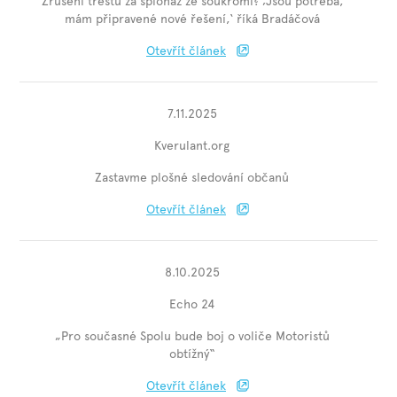
Zrušení trestů za špionáž ze soukromí? ‚Jsou potřeba,
mám připravené nové řešení,‘ říká Bradáčová
Otevřít článek
7.11.2025
Kverulant.org
Zastavme plošné sledování občanů
Otevřít článek
8.10.2025
Echo 24
„Pro současné Spolu bude boj o voliče Motoristů
obtížný“
Otevřít článek