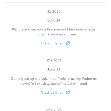
3.7.2025
Echo 24
Plánujete kroužkovat? Preferenční hlasy mohou letos
mimořádně zamávat volbami
Otevřít článek
27.6.2025
Echo 24
Gumový paragraf o „cizí moci“ děsí právníky. Padne na
novináře i aktivisty, apelují na Ústavní soud
Otevřít článek
29.4.2025