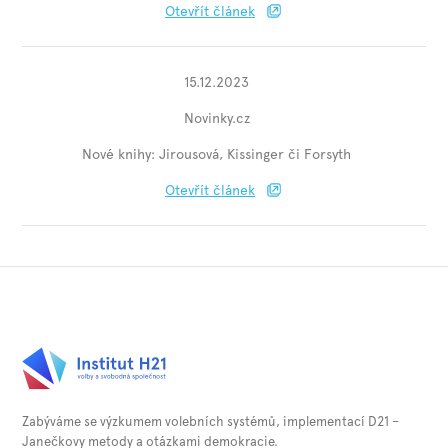
Otevřít článek
15.12.2023
Novinky.cz
Nové knihy: Jirousová, Kissinger či Forsyth
Otevřít článek
Zabýváme se výzkumem volebních systémů, implementací D21 –
Janečkovy metody a otázkami demokracie.⁠